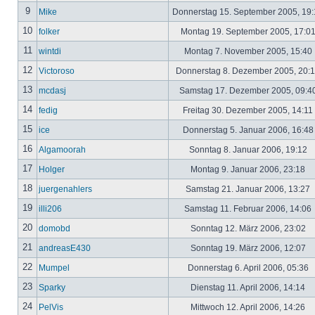
9
Mike
Donnerstag 15. September 2005, 19
10
folker
Montag 19. September 2005, 17:0
11
wintdi
Montag 7. November 2005, 15:40
12
Victoroso
Donnerstag 8. Dezember 2005, 20:
13
mcdasj
Samstag 17. Dezember 2005, 09:4
14
fedig
Freitag 30. Dezember 2005, 14:11
15
ice
Donnerstag 5. Januar 2006, 16:4
16
Algamoorah
Sonntag 8. Januar 2006, 19:12
17
Holger
Montag 9. Januar 2006, 23:18
18
juergenahlers
Samstag 21. Januar 2006, 13:27
19
illi206
Samstag 11. Februar 2006, 14:06
20
domobd
Sonntag 12. März 2006, 23:02
21
andreasE430
Sonntag 19. März 2006, 12:07
22
Mumpel
Donnerstag 6. April 2006, 05:36
23
Sparky
Dienstag 11. April 2006, 14:14
24
PelVis
Mittwoch 12. April 2006, 14:26