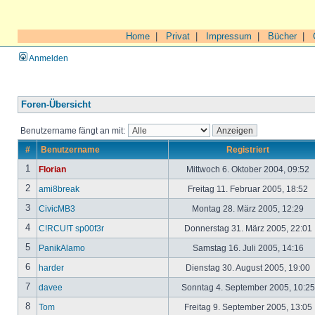
Home
|
Privat
|
Impressum
|
Bücher
|
Anmelden
Foren-Übersicht
Benutzername fängt an mit:
#
Benutzername
Registriert
1
Florian
Mittwoch 6. Oktober 2004, 09:52
2
ami8break
Freitag 11. Februar 2005, 18:52
3
CivicMB3
Montag 28. März 2005, 12:29
4
C!RCU!T sp00f3r
Donnerstag 31. März 2005, 22:01
5
PanikAlamo
Samstag 16. Juli 2005, 14:16
6
harder
Dienstag 30. August 2005, 19:00
7
davee
Sonntag 4. September 2005, 10:2
8
Tom
Freitag 9. September 2005, 13:05