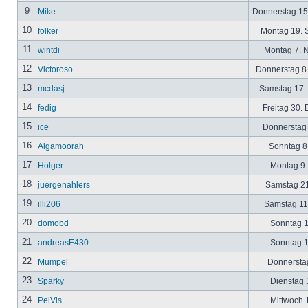
9
Mike
Donnerstag 15
10
folker
Montag 19. 
11
wintdi
Montag 7. 
12
Victoroso
Donnerstag 8
13
mcdasj
Samstag 17.
14
fedig
Freitag 30.
15
ice
Donnerstag 
16
Algamoorah
Sonntag 8.
17
Holger
Montag 9.
18
juergenahlers
Samstag 21
19
illi206
Samstag 11.
20
domobd
Sonntag 1
21
andreasE430
Sonntag 1
22
Mumpel
Donnerstag
23
Sparky
Dienstag 1
24
PelVis
Mittwoch 1