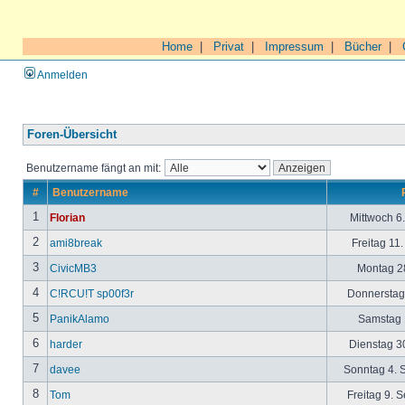
Home
|
Privat
|
Impressum
|
Bücher
|
Anmelden
Foren-Übersicht
Benutzername fängt an mit:
#
Benutzername
1
Florian
Mittwoch 6
2
ami8break
Freitag 11
3
CivicMB3
Montag 28
4
C!RCU!T sp00f3r
Donnerstag 
5
PanikAlamo
Samstag 1
6
harder
Dienstag 30
7
davee
Sonntag 4. 
8
Tom
Freitag 9. 