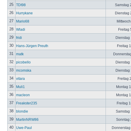
25
TDI98
Samstag 2
26
Hurrykane
Dienstag 2
27
Mario68
Mittwoch
28
Wladi
Freitag 
29
fridi
Dienstag 
30
Hans-Jürgen Preuth
Freitag 
31
matk
Donnerstag
32
picobello
Dienstag 
33
mcomska
Dienstag 
34
vitara
Freitag 
35
Muli1
Montag 12
36
macleon
Montag 12
37
Freakster235
Freitag 1
38
blondie
Samstag 1
39
MartinNRW86
Sonntag 2
40
Uwe-Paul
Donnerstag 