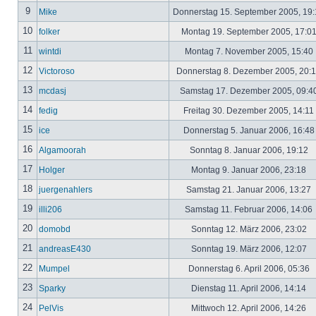
9
Mike
Donnerstag 15. September 2005, 19
10
folker
Montag 19. September 2005, 17:0
11
wintdi
Montag 7. November 2005, 15:40
12
Victoroso
Donnerstag 8. Dezember 2005, 20:
13
mcdasj
Samstag 17. Dezember 2005, 09:4
14
fedig
Freitag 30. Dezember 2005, 14:11
15
ice
Donnerstag 5. Januar 2006, 16:4
16
Algamoorah
Sonntag 8. Januar 2006, 19:12
17
Holger
Montag 9. Januar 2006, 23:18
18
juergenahlers
Samstag 21. Januar 2006, 13:27
19
illi206
Samstag 11. Februar 2006, 14:06
20
domobd
Sonntag 12. März 2006, 23:02
21
andreasE430
Sonntag 19. März 2006, 12:07
22
Mumpel
Donnerstag 6. April 2006, 05:36
23
Sparky
Dienstag 11. April 2006, 14:14
24
PelVis
Mittwoch 12. April 2006, 14:26