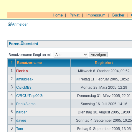
Home
|
Privat
|
Impressum
|
Bücher
|
Anmelden
Foren-Übersicht
Benutzername fängt an mit:
#
Benutzername
Registriert
1
Florian
Mittwoch 6. Oktober 2004, 09:52
2
ami8break
Freitag 11. Februar 2005, 18:52
3
CivicMB3
Montag 28. März 2005, 12:29
4
C!RCU!T sp00f3r
Donnerstag 31. März 2005, 22:01
5
PanikAlamo
Samstag 16. Juli 2005, 14:16
6
harder
Dienstag 30. August 2005, 19:00
7
davee
Sonntag 4. September 2005, 10:2
8
Tom
Freitag 9. September 2005, 13:05