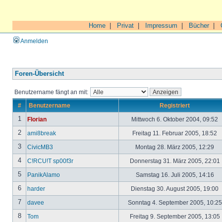
Home
|
Privat
|
Impressum
|
Bücher
|
Anmelden
Foren-Übersicht
Benutzername fängt an mit:
#
Benutzername
Registriert
1
Florian
Mittwoch 6. Oktober 2004, 09:52
2
ami8break
Freitag 11. Februar 2005, 18:52
3
CivicMB3
Montag 28. März 2005, 12:29
4
C!RCU!T sp00f3r
Donnerstag 31. März 2005, 22:01
5
PanikAlamo
Samstag 16. Juli 2005, 14:16
6
harder
Dienstag 30. August 2005, 19:00
7
davee
Sonntag 4. September 2005, 10:2
8
Tom
Freitag 9. September 2005, 13:05