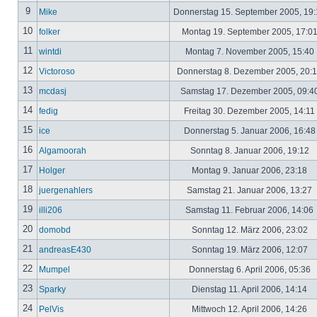
9
Mike
Donnerstag 15. September 2005, 19
10
folker
Montag 19. September 2005, 17:0
11
wintdi
Montag 7. November 2005, 15:40
12
Victoroso
Donnerstag 8. Dezember 2005, 20:
13
mcdasj
Samstag 17. Dezember 2005, 09:4
14
fedig
Freitag 30. Dezember 2005, 14:11
15
ice
Donnerstag 5. Januar 2006, 16:4
16
Algamoorah
Sonntag 8. Januar 2006, 19:12
17
Holger
Montag 9. Januar 2006, 23:18
18
juergenahlers
Samstag 21. Januar 2006, 13:27
19
illi206
Samstag 11. Februar 2006, 14:06
20
domobd
Sonntag 12. März 2006, 23:02
21
andreasE430
Sonntag 19. März 2006, 12:07
22
Mumpel
Donnerstag 6. April 2006, 05:36
23
Sparky
Dienstag 11. April 2006, 14:14
24
PelVis
Mittwoch 12. April 2006, 14:26