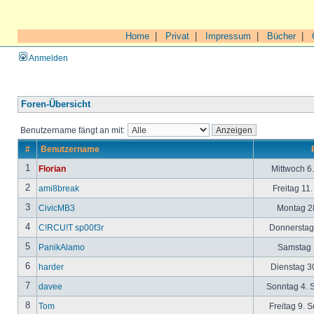
Home
|
Privat
|
Impressum
|
Bücher
|
Anmelden
Foren-Übersicht
Benutzername fängt an mit:
#
Benutzername
1
Florian
Mittwoch 6
2
ami8break
Freitag 11
3
CivicMB3
Montag 28
4
C!RCU!T sp00f3r
Donnerstag 
5
PanikAlamo
Samstag 1
6
harder
Dienstag 30
7
davee
Sonntag 4. 
8
Tom
Freitag 9. 