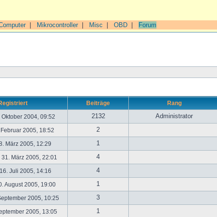
Computer
|
Mikrocontroller
|
Misc
|
OBD
|
Forum
Registriert
Beiträge
Rang
2132
Administrator
. Oktober 2004, 09:52
2
. Februar 2005, 18:52
1
. März 2005, 12:29
4
31. März 2005, 22:01
4
6. Juli 2005, 14:16
1
. August 2005, 19:00
3
September 2005, 10:25
1
September 2005, 13:05