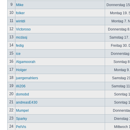
9
Mike
Donnerstag 15
10
folker
Montag 19. 
11
wintdi
Montag 7. 
12
Victoroso
Donnerstag 8
13
mcdasj
Samstag 17.
14
fedig
Freitag 30.
15
ice
Donnerstag 
16
Algamoorah
Sonntag 8.
17
Holger
Montag 9.
18
juergenahlers
Samstag 21
19
illi206
Samstag 11.
20
domobd
Sonntag 1
21
andreasE430
Sonntag 1
22
Mumpel
Donnerstag
23
Sparky
Dienstag 1
24
PelVis
Mittwoch 1