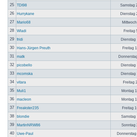
25
TDI98
Samstag 2
26
Hurrykane
Dienstag 2
27
Mario68
Mittwoch
28
Wladi
Freitag 
29
fridi
Dienstag 
30
Hans-Jürgen Preuth
Freitag 
31
matk
Donnerstag
32
picobello
Dienstag 
33
mcomska
Dienstag 
34
vitara
Freitag 
35
Muli1
Montag 12
36
macleon
Montag 12
37
Freakster235
Freitag 1
38
blondie
Samstag 1
39
MartinNRW86
Sonntag 2
40
Uwe-Paul
Donnerstag 