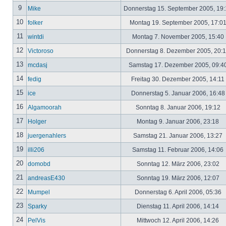
9
Mike
Donnerstag 15. September 2005, 19
10
folker
Montag 19. September 2005, 17:0
11
wintdi
Montag 7. November 2005, 15:40
12
Victoroso
Donnerstag 8. Dezember 2005, 20:
13
mcdasj
Samstag 17. Dezember 2005, 09:4
14
fedig
Freitag 30. Dezember 2005, 14:11
15
ice
Donnerstag 5. Januar 2006, 16:4
16
Algamoorah
Sonntag 8. Januar 2006, 19:12
17
Holger
Montag 9. Januar 2006, 23:18
18
juergenahlers
Samstag 21. Januar 2006, 13:27
19
illi206
Samstag 11. Februar 2006, 14:06
20
domobd
Sonntag 12. März 2006, 23:02
21
andreasE430
Sonntag 19. März 2006, 12:07
22
Mumpel
Donnerstag 6. April 2006, 05:36
23
Sparky
Dienstag 11. April 2006, 14:14
24
PelVis
Mittwoch 12. April 2006, 14:26