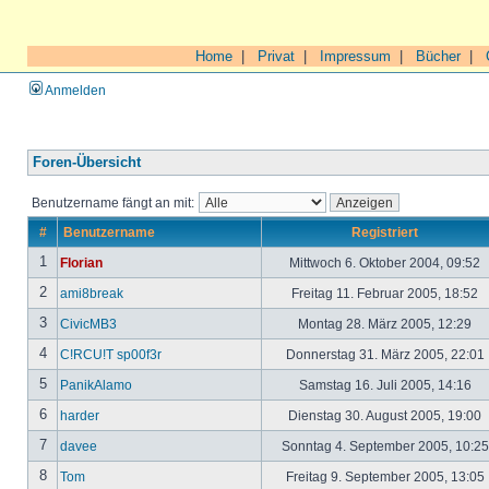
Home
|
Privat
|
Impressum
|
Bücher
|
Anmelden
Foren-Übersicht
Benutzername fängt an mit:
#
Benutzername
Registriert
1
Florian
Mittwoch 6. Oktober 2004, 09:52
2
ami8break
Freitag 11. Februar 2005, 18:52
3
CivicMB3
Montag 28. März 2005, 12:29
4
C!RCU!T sp00f3r
Donnerstag 31. März 2005, 22:01
5
PanikAlamo
Samstag 16. Juli 2005, 14:16
6
harder
Dienstag 30. August 2005, 19:00
7
davee
Sonntag 4. September 2005, 10:2
8
Tom
Freitag 9. September 2005, 13:05