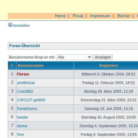
Home
|
Privat
|
Impressum
|
Bücher
|
Anmelden
Foren-Übersicht
Benutzername fängt an mit:
#
Benutzername
Registriert
1
Florian
Mittwoch 6. Oktober 2004, 09:52
2
ami8break
Freitag 11. Februar 2005, 18:52
3
CivicMB3
Montag 28. März 2005, 12:29
4
C!RCU!T sp00f3r
Donnerstag 31. März 2005, 22:01
5
PanikAlamo
Samstag 16. Juli 2005, 14:16
6
harder
Dienstag 30. August 2005, 19:00
7
davee
Sonntag 4. September 2005, 10:2
8
Tom
Freitag 9. September 2005, 13:05