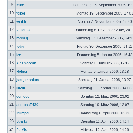
9
Mike
Donnerstag 15. September 2005, 19
10
folker
Montag 19. September 2005, 17:0
11
wintdi
Montag 7. November 2005, 15:40
12
Victoroso
Donnerstag 8. Dezember 2005, 20:
13
mcdasj
Samstag 17. Dezember 2005, 09:4
14
fedig
Freitag 30. Dezember 2005, 14:11
15
ice
Donnerstag 5. Januar 2006, 16:4
16
Algamoorah
Sonntag 8. Januar 2006, 19:12
17
Holger
Montag 9. Januar 2006, 23:18
18
juergenahlers
Samstag 21. Januar 2006, 13:27
19
illi206
Samstag 11. Februar 2006, 14:06
20
domobd
Sonntag 12. März 2006, 23:02
21
andreasE430
Sonntag 19. März 2006, 12:07
22
Mumpel
Donnerstag 6. April 2006, 05:36
23
Sparky
Dienstag 11. April 2006, 14:14
24
PelVis
Mittwoch 12. April 2006, 14:26