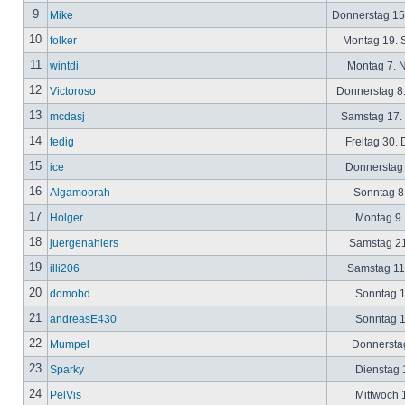
9
Mike
Donnerstag 15
10
folker
Montag 19. 
11
wintdi
Montag 7. 
12
Victoroso
Donnerstag 8
13
mcdasj
Samstag 17.
14
fedig
Freitag 30.
15
ice
Donnerstag 
16
Algamoorah
Sonntag 8.
17
Holger
Montag 9.
18
juergenahlers
Samstag 21
19
illi206
Samstag 11.
20
domobd
Sonntag 1
21
andreasE430
Sonntag 1
22
Mumpel
Donnerstag
23
Sparky
Dienstag 1
24
PelVis
Mittwoch 1