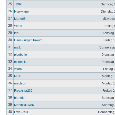
25
TDI98
Samstag 2
26
Hurrykane
Dienstag 2
27
Mario68
Mittwoch
28
Wladi
Freitag 
29
fridi
Dienstag 
30
Hans-Jürgen Preuth
Freitag 
31
matk
Donnerstag
32
picobello
Dienstag 
33
mcomska
Dienstag 
34
vitara
Freitag 
35
Muli1
Montag 12
36
macleon
Montag 12
37
Freakster235
Freitag 1
38
blondie
Samstag 1
39
MartinNRW86
Sonntag 2
40
Uwe-Paul
Donnerstag 