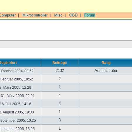
Computer
|
Mikrocontroller
|
Misc
|
OBD
|
Forum
Registriert
Beiträge
Rang
2132
Administrator
. Oktober 2004, 09:52
2
. Februar 2005, 18:52
1
. März 2005, 12:29
4
31. März 2005, 22:01
4
6. Juli 2005, 14:16
1
. August 2005, 19:00
3
September 2005, 10:25
1
September 2005, 13:05