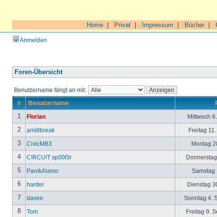
Home
|
Privat
|
Impressum
|
Bücher
|
Anmelden
Foren-Übersicht
Benutzername fängt an mit:
#
Benutzername
1
Florian
Mittwoch 6
2
ami8break
Freitag 11
3
CivicMB3
Montag 28
4
C!RCU!T sp00f3r
Donnerstag 
5
PanikAlamo
Samstag 1
6
harder
Dienstag 30
7
davee
Sonntag 4. 
8
Tom
Freitag 9. 