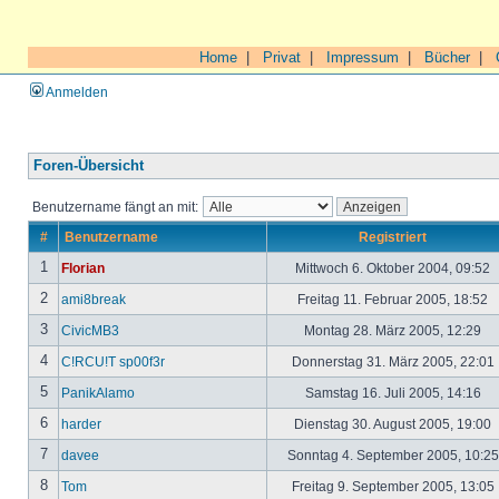
Home
|
Privat
|
Impressum
|
Bücher
|
Anmelden
Foren-Übersicht
Benutzername fängt an mit:
#
Benutzername
Registriert
1
Florian
Mittwoch 6. Oktober 2004, 09:52
2
ami8break
Freitag 11. Februar 2005, 18:52
3
CivicMB3
Montag 28. März 2005, 12:29
4
C!RCU!T sp00f3r
Donnerstag 31. März 2005, 22:01
5
PanikAlamo
Samstag 16. Juli 2005, 14:16
6
harder
Dienstag 30. August 2005, 19:00
7
davee
Sonntag 4. September 2005, 10:2
8
Tom
Freitag 9. September 2005, 13:05