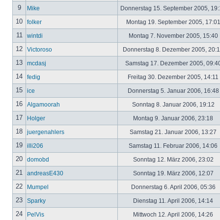
9
Mike
Donnerstag 15. September 2005, 19
10
folker
Montag 19. September 2005, 17:0
11
wintdi
Montag 7. November 2005, 15:40
12
Victoroso
Donnerstag 8. Dezember 2005, 20:
13
mcdasj
Samstag 17. Dezember 2005, 09:4
14
fedig
Freitag 30. Dezember 2005, 14:11
15
ice
Donnerstag 5. Januar 2006, 16:4
16
Algamoorah
Sonntag 8. Januar 2006, 19:12
17
Holger
Montag 9. Januar 2006, 23:18
18
juergenahlers
Samstag 21. Januar 2006, 13:27
19
illi206
Samstag 11. Februar 2006, 14:06
20
domobd
Sonntag 12. März 2006, 23:02
21
andreasE430
Sonntag 19. März 2006, 12:07
22
Mumpel
Donnerstag 6. April 2006, 05:36
23
Sparky
Dienstag 11. April 2006, 14:14
24
PelVis
Mittwoch 12. April 2006, 14:26