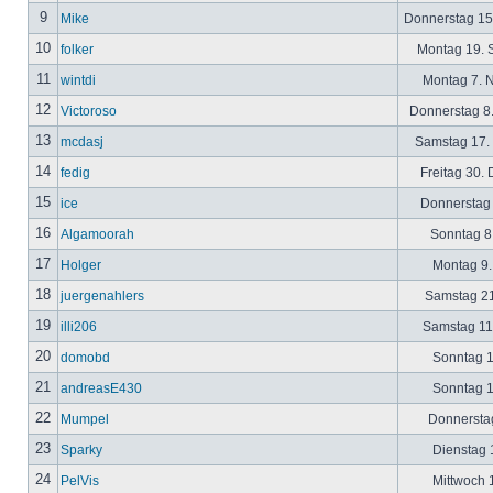
9
Mike
Donnerstag 15
10
folker
Montag 19. 
11
wintdi
Montag 7. 
12
Victoroso
Donnerstag 8
13
mcdasj
Samstag 17.
14
fedig
Freitag 30.
15
ice
Donnerstag 
16
Algamoorah
Sonntag 8.
17
Holger
Montag 9.
18
juergenahlers
Samstag 21
19
illi206
Samstag 11.
20
domobd
Sonntag 1
21
andreasE430
Sonntag 1
22
Mumpel
Donnerstag
23
Sparky
Dienstag 1
24
PelVis
Mittwoch 1