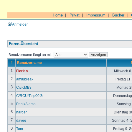
Home
|
Privat
|
Impressum
|
Bücher
|
Anmelden
Foren-Übersicht
Benutzername fängt an mit:
#
Benutzername
1
Florian
Mittwoch 6
2
ami8break
Freitag 11
3
CivicMB3
Montag 28
4
C!RCU!T sp00f3r
Donnerstag 
5
PanikAlamo
Samstag 1
6
harder
Dienstag 30
7
davee
Sonntag 4. 
8
Tom
Freitag 9. 