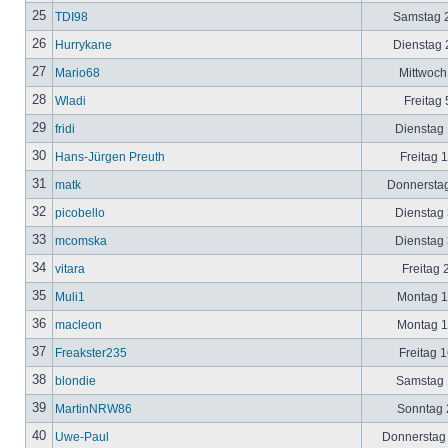
25
TDI98
Samstag 2
26
Hurrykane
Dienstag 2
27
Mario68
Mittwoch
28
Wladi
Freitag 
29
fridi
Dienstag 
30
Hans-Jürgen Preuth
Freitag 
31
matk
Donnerstag
32
picobello
Dienstag 
33
mcomska
Dienstag 
34
vitara
Freitag 
35
Muli1
Montag 12
36
macleon
Montag 12
37
Freakster235
Freitag 1
38
blondie
Samstag 1
39
MartinNRW86
Sonntag 2
40
Uwe-Paul
Donnerstag 