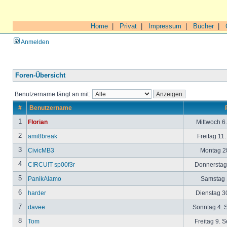
Home
|
Privat
|
Impressum
|
Bücher
|
Anmelden
Foren-Übersicht
Benutzername fängt an mit:
#
Benutzername
1
Florian
Mittwoch 6
2
ami8break
Freitag 11
3
CivicMB3
Montag 28
4
C!RCU!T sp00f3r
Donnerstag 
5
PanikAlamo
Samstag 1
6
harder
Dienstag 30
7
davee
Sonntag 4. 
8
Tom
Freitag 9. 