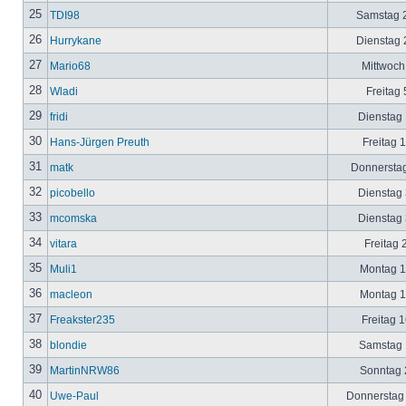
25
TDI98
Samstag 2
26
Hurrykane
Dienstag 2
27
Mario68
Mittwoch
28
Wladi
Freitag 
29
fridi
Dienstag 
30
Hans-Jürgen Preuth
Freitag 
31
matk
Donnerstag
32
picobello
Dienstag 
33
mcomska
Dienstag 
34
vitara
Freitag 
35
Muli1
Montag 12
36
macleon
Montag 12
37
Freakster235
Freitag 1
38
blondie
Samstag 1
39
MartinNRW86
Sonntag 2
40
Uwe-Paul
Donnerstag 