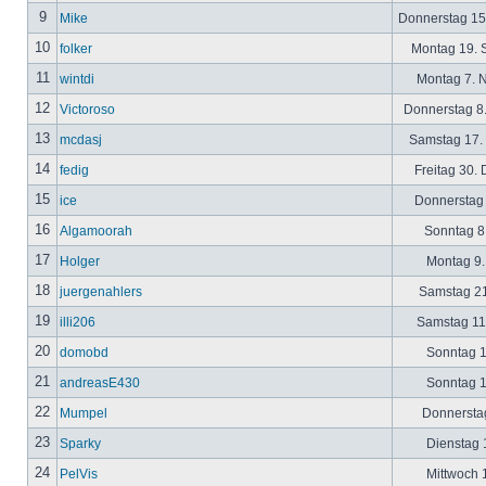
9
Mike
Donnerstag 15
10
folker
Montag 19. 
11
wintdi
Montag 7. 
12
Victoroso
Donnerstag 8
13
mcdasj
Samstag 17.
14
fedig
Freitag 30.
15
ice
Donnerstag 
16
Algamoorah
Sonntag 8.
17
Holger
Montag 9.
18
juergenahlers
Samstag 21
19
illi206
Samstag 11.
20
domobd
Sonntag 1
21
andreasE430
Sonntag 1
22
Mumpel
Donnerstag
23
Sparky
Dienstag 1
24
PelVis
Mittwoch 1