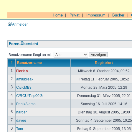
Home
|
Privat
|
Impressum
|
Bücher
|
Anmelden
Foren-Übersicht
Benutzername fängt an mit:
#
Benutzername
Registriert
1
Florian
Mittwoch 6. Oktober 2004, 09:52
2
ami8break
Freitag 11. Februar 2005, 18:52
3
CivicMB3
Montag 28. März 2005, 12:29
4
C!RCU!T sp00f3r
Donnerstag 31. März 2005, 22:01
5
PanikAlamo
Samstag 16. Juli 2005, 14:16
6
harder
Dienstag 30. August 2005, 19:00
7
davee
Sonntag 4. September 2005, 10:2
8
Tom
Freitag 9. September 2005, 13:05