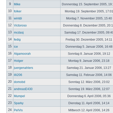
9
Mike
Donnerstag 15. September 2005, 19
10
folker
Montag 19. September 2005, 17:0
11
wintdi
Montag 7. November 2005, 15:40
12
Victoroso
Donnerstag 8. Dezember 2005, 20:
13
mcdasj
Samstag 17. Dezember 2005, 09:4
14
fedig
Freitag 30. Dezember 2005, 14:11
15
ice
Donnerstag 5. Januar 2006, 16:4
16
Algamoorah
Sonntag 8. Januar 2006, 19:12
17
Holger
Montag 9. Januar 2006, 23:18
18
juergenahlers
Samstag 21. Januar 2006, 13:27
19
illi206
Samstag 11. Februar 2006, 14:06
20
domobd
Sonntag 12. März 2006, 23:02
21
andreasE430
Sonntag 19. März 2006, 12:07
22
Mumpel
Donnerstag 6. April 2006, 05:36
23
Sparky
Dienstag 11. April 2006, 14:14
24
PelVis
Mittwoch 12. April 2006, 14:26