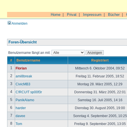
Home
|
Privat
|
Impressum
|
Bücher
|
Anmelden
Foren-Übersicht
Benutzername fängt an mit:
#
Benutzername
Registriert
1
Florian
Mittwoch 6. Oktober 2004, 09:52
2
ami8break
Freitag 11. Februar 2005, 18:52
3
CivicMB3
Montag 28. März 2005, 12:29
4
C!RCU!T sp00f3r
Donnerstag 31. März 2005, 22:01
5
PanikAlamo
Samstag 16. Juli 2005, 14:16
6
harder
Dienstag 30. August 2005, 19:00
7
davee
Sonntag 4. September 2005, 10:2
8
Tom
Freitag 9. September 2005, 13:05