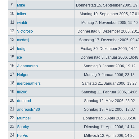
9
Mike
Donnerstag 15. September 2005, 19
10
folker
Montag 19. September 2005, 17:0
11
wintdi
Montag 7. November 2005, 15:40
12
Victoroso
Donnerstag 8. Dezember 2005, 20:
13
mcdasj
Samstag 17. Dezember 2005, 09:4
14
fedig
Freitag 30. Dezember 2005, 14:11
15
ice
Donnerstag 5. Januar 2006, 16:4
16
Algamoorah
Sonntag 8. Januar 2006, 19:12
17
Holger
Montag 9. Januar 2006, 23:18
18
juergenahlers
Samstag 21. Januar 2006, 13:27
19
illi206
Samstag 11. Februar 2006, 14:06
20
domobd
Sonntag 12. März 2006, 23:02
21
andreasE430
Sonntag 19. März 2006, 12:07
22
Mumpel
Donnerstag 6. April 2006, 05:36
23
Sparky
Dienstag 11. April 2006, 14:14
24
PelVis
Mittwoch 12. April 2006, 14:26