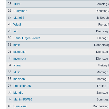
25
TDI98
Samstag 2
26
Hurrykane
Dienstag 2
27
Mario68
Mittwoch
28
Wladi
Freitag 
29
fridi
Dienstag 
30
Hans-Jürgen Preuth
Freitag 
31
matk
Donnerstag
32
picobello
Dienstag 
33
mcomska
Dienstag 
34
vitara
Freitag 
35
Muli1
Montag 12
36
macleon
Montag 12
37
Freakster235
Freitag 1
38
blondie
Samstag 1
39
MartinNRW86
Sonntag 2
40
Uwe-Paul
Donnerstag 