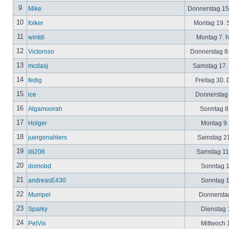
9
Mike
Donnerstag 15
10
folker
Montag 19. 
11
wintdi
Montag 7. 
12
Victoroso
Donnerstag 8
13
mcdasj
Samstag 17.
14
fedig
Freitag 30.
15
ice
Donnerstag 
16
Algamoorah
Sonntag 8.
17
Holger
Montag 9.
18
juergenahlers
Samstag 21
19
illi206
Samstag 11.
20
domobd
Sonntag 1
21
andreasE430
Sonntag 1
22
Mumpel
Donnerstag
23
Sparky
Dienstag 1
24
PelVis
Mittwoch 1