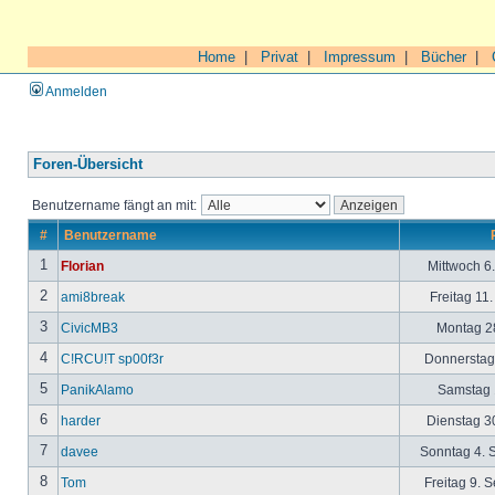
Home
|
Privat
|
Impressum
|
Bücher
|
Anmelden
Foren-Übersicht
Benutzername fängt an mit:
#
Benutzername
1
Florian
Mittwoch 6
2
ami8break
Freitag 11
3
CivicMB3
Montag 28
4
C!RCU!T sp00f3r
Donnerstag 
5
PanikAlamo
Samstag 1
6
harder
Dienstag 30
7
davee
Sonntag 4. 
8
Tom
Freitag 9. 