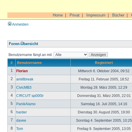
Home
|
Privat
|
Impressum
|
Bücher
|
Anmelden
Foren-Übersicht
Benutzername fängt an mit:
#
Benutzername
Registriert
1
Florian
Mittwoch 6. Oktober 2004, 09:52
2
ami8break
Freitag 11. Februar 2005, 18:52
3
CivicMB3
Montag 28. März 2005, 12:29
4
C!RCU!T sp00f3r
Donnerstag 31. März 2005, 22:01
5
PanikAlamo
Samstag 16. Juli 2005, 14:16
6
harder
Dienstag 30. August 2005, 19:00
7
davee
Sonntag 4. September 2005, 10:2
8
Tom
Freitag 9. September 2005, 13:05