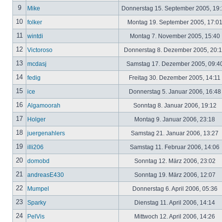
9
Mike
Donnerstag 15. September 2005, 19
10
folker
Montag 19. September 2005, 17:0
11
wintdi
Montag 7. November 2005, 15:40
12
Victoroso
Donnerstag 8. Dezember 2005, 20:
13
mcdasj
Samstag 17. Dezember 2005, 09:4
14
fedig
Freitag 30. Dezember 2005, 14:11
15
ice
Donnerstag 5. Januar 2006, 16:4
16
Algamoorah
Sonntag 8. Januar 2006, 19:12
17
Holger
Montag 9. Januar 2006, 23:18
18
juergenahlers
Samstag 21. Januar 2006, 13:27
19
illi206
Samstag 11. Februar 2006, 14:06
20
domobd
Sonntag 12. März 2006, 23:02
21
andreasE430
Sonntag 19. März 2006, 12:07
22
Mumpel
Donnerstag 6. April 2006, 05:36
23
Sparky
Dienstag 11. April 2006, 14:14
24
PelVis
Mittwoch 12. April 2006, 14:26