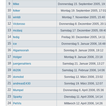
9
Mike
Donnerstag 15. September 2005, 19
10
folker
Montag 19. September 2005, 17:0
11
wintdi
Montag 7. November 2005, 15:40
12
Victoroso
Donnerstag 8. Dezember 2005, 20:
13
mcdasj
Samstag 17. Dezember 2005, 09:4
14
fedig
Freitag 30. Dezember 2005, 14:11
15
ice
Donnerstag 5. Januar 2006, 16:4
16
Algamoorah
Sonntag 8. Januar 2006, 19:12
17
Holger
Montag 9. Januar 2006, 23:18
18
juergenahlers
Samstag 21. Januar 2006, 13:27
19
illi206
Samstag 11. Februar 2006, 14:06
20
domobd
Sonntag 12. März 2006, 23:02
21
andreasE430
Sonntag 19. März 2006, 12:07
22
Mumpel
Donnerstag 6. April 2006, 05:36
23
Sparky
Dienstag 11. April 2006, 14:14
24
PelVis
Mittwoch 12. April 2006, 14:26