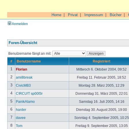
Home
|
Privat
|
Impressum
|
Bücher
|
Anmelden
Foren-Übersicht
Benutzername fängt an mit:
#
Benutzername
Registriert
1
Florian
Mittwoch 6. Oktober 2004, 09:52
2
ami8break
Freitag 11. Februar 2005, 18:52
3
CivicMB3
Montag 28. März 2005, 12:29
4
C!RCU!T sp00f3r
Donnerstag 31. März 2005, 22:01
5
PanikAlamo
Samstag 16. Juli 2005, 14:16
6
harder
Dienstag 30. August 2005, 19:00
7
davee
Sonntag 4. September 2005, 10:2
8
Tom
Freitag 9. September 2005, 13:05