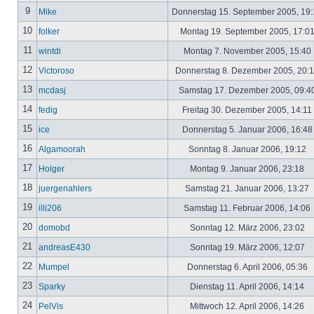
9
Mike
Donnerstag 15. September 2005, 19
10
folker
Montag 19. September 2005, 17:0
11
wintdi
Montag 7. November 2005, 15:40
12
Victoroso
Donnerstag 8. Dezember 2005, 20:
13
mcdasj
Samstag 17. Dezember 2005, 09:4
14
fedig
Freitag 30. Dezember 2005, 14:11
15
ice
Donnerstag 5. Januar 2006, 16:4
16
Algamoorah
Sonntag 8. Januar 2006, 19:12
17
Holger
Montag 9. Januar 2006, 23:18
18
juergenahlers
Samstag 21. Januar 2006, 13:27
19
illi206
Samstag 11. Februar 2006, 14:06
20
domobd
Sonntag 12. März 2006, 23:02
21
andreasE430
Sonntag 19. März 2006, 12:07
22
Mumpel
Donnerstag 6. April 2006, 05:36
23
Sparky
Dienstag 11. April 2006, 14:14
24
PelVis
Mittwoch 12. April 2006, 14:26