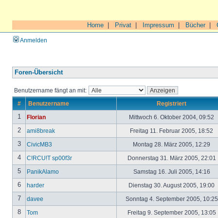
Home
|
Privat
|
Impressum
|
Bücher
|
Anmelden
Foren-Übersicht
Benutzername fängt an mit:
#
Benutzername
Registriert
1
Florian
Mittwoch 6. Oktober 2004, 09:52
2
ami8break
Freitag 11. Februar 2005, 18:52
3
CivicMB3
Montag 28. März 2005, 12:29
4
C!RCU!T sp00f3r
Donnerstag 31. März 2005, 22:01
5
PanikAlamo
Samstag 16. Juli 2005, 14:16
6
harder
Dienstag 30. August 2005, 19:00
7
davee
Sonntag 4. September 2005, 10:2
8
Tom
Freitag 9. September 2005, 13:05