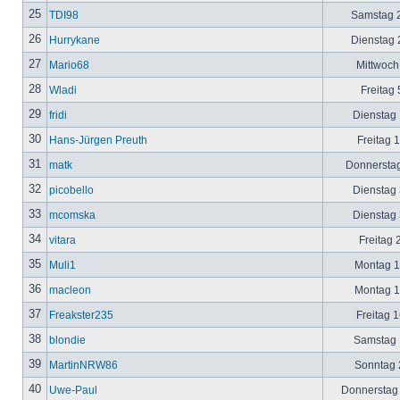
25
TDI98
Samstag 2
26
Hurrykane
Dienstag 2
27
Mario68
Mittwoch
28
Wladi
Freitag 
29
fridi
Dienstag 
30
Hans-Jürgen Preuth
Freitag 
31
matk
Donnerstag
32
picobello
Dienstag 
33
mcomska
Dienstag 
34
vitara
Freitag 
35
Muli1
Montag 12
36
macleon
Montag 12
37
Freakster235
Freitag 1
38
blondie
Samstag 1
39
MartinNRW86
Sonntag 2
40
Uwe-Paul
Donnerstag 