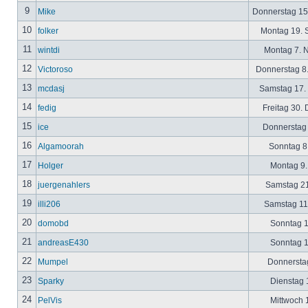
9
Mike
Donnerstag 15
10
folker
Montag 19. 
11
wintdi
Montag 7. 
12
Victoroso
Donnerstag 8
13
mcdasj
Samstag 17.
14
fedig
Freitag 30.
15
ice
Donnerstag 
16
Algamoorah
Sonntag 8.
17
Holger
Montag 9.
18
juergenahlers
Samstag 21
19
illi206
Samstag 11.
20
domobd
Sonntag 1
21
andreasE430
Sonntag 1
22
Mumpel
Donnerstag
23
Sparky
Dienstag 1
24
PelVis
Mittwoch 1