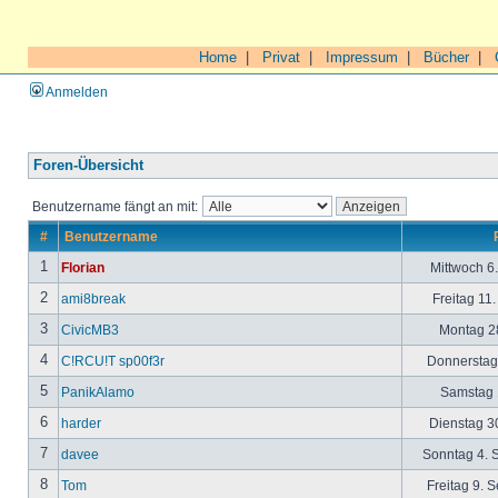
Home
|
Privat
|
Impressum
|
Bücher
|
Anmelden
Foren-Übersicht
Benutzername fängt an mit:
#
Benutzername
1
Florian
Mittwoch 6
2
ami8break
Freitag 11
3
CivicMB3
Montag 28
4
C!RCU!T sp00f3r
Donnerstag 
5
PanikAlamo
Samstag 1
6
harder
Dienstag 30
7
davee
Sonntag 4. 
8
Tom
Freitag 9. 