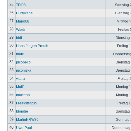
25
TDI98
Samstag 2
26
Hurrykane
Dienstag 2
27
Mario68
Mittwoch
28
Wladi
Freitag 
29
fridi
Dienstag 
30
Hans-Jürgen Preuth
Freitag 
31
matk
Donnerstag
32
picobello
Dienstag 
33
mcomska
Dienstag 
34
vitara
Freitag 
35
Muli1
Montag 12
36
macleon
Montag 12
37
Freakster235
Freitag 1
38
blondie
Samstag 1
39
MartinNRW86
Sonntag 2
40
Uwe-Paul
Donnerstag 