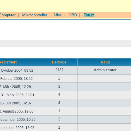
Computer
|
Mikrocontroller
|
Misc
|
OBD
|
Forum
Registriert
Beiträge
Rang
2132
Administrator
. Oktober 2004, 09:52
2
. Februar 2005, 18:52
1
. März 2005, 12:29
4
31. März 2005, 22:01
4
6. Juli 2005, 14:16
1
. August 2005, 19:00
3
September 2005, 10:25
1
September 2005, 13:05