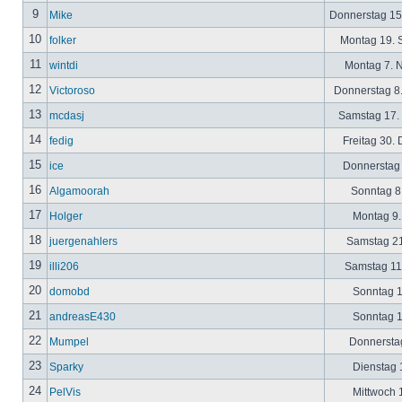
9
Mike
Donnerstag 15
10
folker
Montag 19. 
11
wintdi
Montag 7. 
12
Victoroso
Donnerstag 8
13
mcdasj
Samstag 17.
14
fedig
Freitag 30.
15
ice
Donnerstag 
16
Algamoorah
Sonntag 8.
17
Holger
Montag 9.
18
juergenahlers
Samstag 21
19
illi206
Samstag 11.
20
domobd
Sonntag 1
21
andreasE430
Sonntag 1
22
Mumpel
Donnerstag
23
Sparky
Dienstag 1
24
PelVis
Mittwoch 1