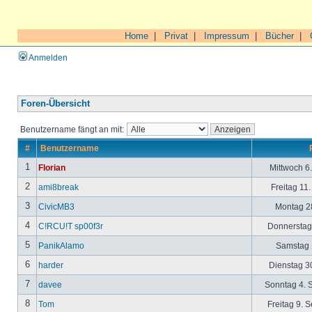
Home
|
Privat
|
Impressum
|
Bücher
|
Anmelden
Foren-Übersicht
Benutzername fängt an mit:
#
Benutzername
1
Florian
Mittwoch 6
2
ami8break
Freitag 11
3
CivicMB3
Montag 28
4
C!RCU!T sp00f3r
Donnerstag 
5
PanikAlamo
Samstag 1
6
harder
Dienstag 30
7
davee
Sonntag 4. 
8
Tom
Freitag 9. 