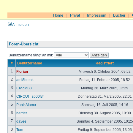
Home
|
Privat
|
Impressum
|
Bücher
|
Anmelden
Foren-Übersicht
Benutzername fängt an mit:
#
Benutzername
Registriert
1
Florian
Mittwoch 6. Oktober 2004, 09:52
2
ami8break
Freitag 11. Februar 2005, 18:52
3
CivicMB3
Montag 28. März 2005, 12:29
4
C!RCU!T sp00f3r
Donnerstag 31. März 2005, 22:01
5
PanikAlamo
Samstag 16. Juli 2005, 14:16
6
harder
Dienstag 30. August 2005, 19:00
7
davee
Sonntag 4. September 2005, 10:2
8
Tom
Freitag 9. September 2005, 13:05