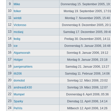
9
Mike
Donnerstag 15. September 2005, 19
10
folker
Montag 19. September 2005, 17:0
11
wintdi
Montag 7. November 2005, 15:40
12
Victoroso
Donnerstag 8. Dezember 2005, 20:
13
mcdasj
Samstag 17. Dezember 2005, 09:4
14
fedig
Freitag 30. Dezember 2005, 14:11
15
ice
Donnerstag 5. Januar 2006, 16:4
16
Algamoorah
Sonntag 8. Januar 2006, 19:12
17
Holger
Montag 9. Januar 2006, 23:18
18
juergenahlers
Samstag 21. Januar 2006, 13:27
19
illi206
Samstag 11. Februar 2006, 14:06
20
domobd
Sonntag 12. März 2006, 23:02
21
andreasE430
Sonntag 19. März 2006, 12:07
22
Mumpel
Donnerstag 6. April 2006, 05:36
23
Sparky
Dienstag 11. April 2006, 14:14
24
PelVis
Mittwoch 12. April 2006, 14:26