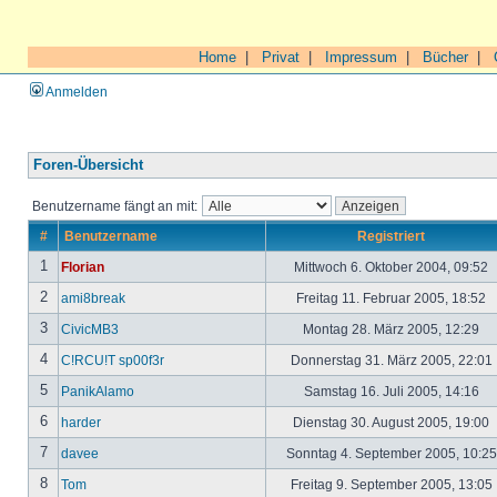
Home
|
Privat
|
Impressum
|
Bücher
|
Anmelden
Foren-Übersicht
Benutzername fängt an mit:
#
Benutzername
Registriert
1
Florian
Mittwoch 6. Oktober 2004, 09:52
2
ami8break
Freitag 11. Februar 2005, 18:52
3
CivicMB3
Montag 28. März 2005, 12:29
4
C!RCU!T sp00f3r
Donnerstag 31. März 2005, 22:01
5
PanikAlamo
Samstag 16. Juli 2005, 14:16
6
harder
Dienstag 30. August 2005, 19:00
7
davee
Sonntag 4. September 2005, 10:2
8
Tom
Freitag 9. September 2005, 13:05