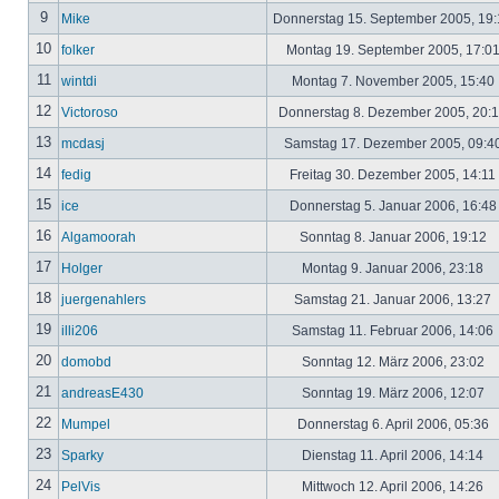
9
Mike
Donnerstag 15. September 2005, 19
10
folker
Montag 19. September 2005, 17:0
11
wintdi
Montag 7. November 2005, 15:40
12
Victoroso
Donnerstag 8. Dezember 2005, 20:
13
mcdasj
Samstag 17. Dezember 2005, 09:4
14
fedig
Freitag 30. Dezember 2005, 14:11
15
ice
Donnerstag 5. Januar 2006, 16:4
16
Algamoorah
Sonntag 8. Januar 2006, 19:12
17
Holger
Montag 9. Januar 2006, 23:18
18
juergenahlers
Samstag 21. Januar 2006, 13:27
19
illi206
Samstag 11. Februar 2006, 14:06
20
domobd
Sonntag 12. März 2006, 23:02
21
andreasE430
Sonntag 19. März 2006, 12:07
22
Mumpel
Donnerstag 6. April 2006, 05:36
23
Sparky
Dienstag 11. April 2006, 14:14
24
PelVis
Mittwoch 12. April 2006, 14:26