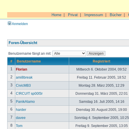
Home
|
Privat
|
Impressum
|
Bücher
|
Anmelden
Foren-Übersicht
Benutzername fängt an mit:
#
Benutzername
Registriert
1
Florian
Mittwoch 6. Oktober 2004, 09:52
2
ami8break
Freitag 11. Februar 2005, 18:52
3
CivicMB3
Montag 28. März 2005, 12:29
4
C!RCU!T sp00f3r
Donnerstag 31. März 2005, 22:01
5
PanikAlamo
Samstag 16. Juli 2005, 14:16
6
harder
Dienstag 30. August 2005, 19:00
7
davee
Sonntag 4. September 2005, 10:2
8
Tom
Freitag 9. September 2005, 13:05