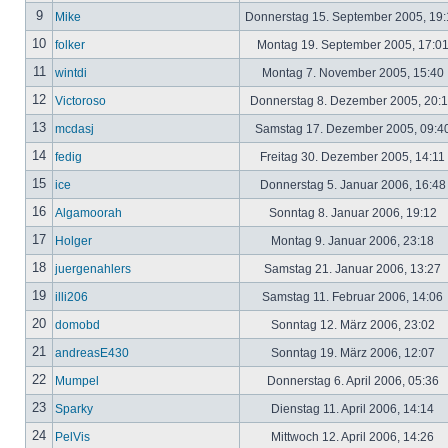
9
Mike
Donnerstag 15. September 2005, 19
10
folker
Montag 19. September 2005, 17:0
11
wintdi
Montag 7. November 2005, 15:40
12
Victoroso
Donnerstag 8. Dezember 2005, 20:
13
mcdasj
Samstag 17. Dezember 2005, 09:4
14
fedig
Freitag 30. Dezember 2005, 14:11
15
ice
Donnerstag 5. Januar 2006, 16:4
16
Algamoorah
Sonntag 8. Januar 2006, 19:12
17
Holger
Montag 9. Januar 2006, 23:18
18
juergenahlers
Samstag 21. Januar 2006, 13:27
19
illi206
Samstag 11. Februar 2006, 14:06
20
domobd
Sonntag 12. März 2006, 23:02
21
andreasE430
Sonntag 19. März 2006, 12:07
22
Mumpel
Donnerstag 6. April 2006, 05:36
23
Sparky
Dienstag 11. April 2006, 14:14
24
PelVis
Mittwoch 12. April 2006, 14:26