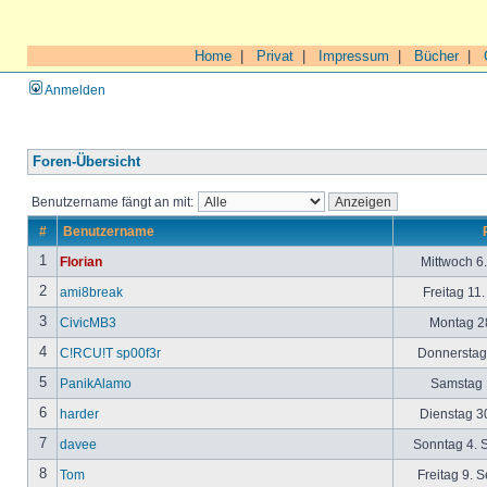
Home
|
Privat
|
Impressum
|
Bücher
|
Anmelden
Foren-Übersicht
Benutzername fängt an mit:
#
Benutzername
1
Florian
Mittwoch 6
2
ami8break
Freitag 11
3
CivicMB3
Montag 28
4
C!RCU!T sp00f3r
Donnerstag 
5
PanikAlamo
Samstag 1
6
harder
Dienstag 30
7
davee
Sonntag 4. 
8
Tom
Freitag 9. 