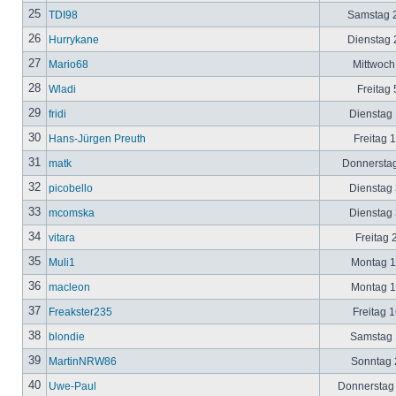
25
TDI98
Samstag 2
26
Hurrykane
Dienstag 2
27
Mario68
Mittwoch
28
Wladi
Freitag 
29
fridi
Dienstag 
30
Hans-Jürgen Preuth
Freitag 
31
matk
Donnerstag
32
picobello
Dienstag 
33
mcomska
Dienstag 
34
vitara
Freitag 
35
Muli1
Montag 12
36
macleon
Montag 12
37
Freakster235
Freitag 1
38
blondie
Samstag 1
39
MartinNRW86
Sonntag 2
40
Uwe-Paul
Donnerstag 