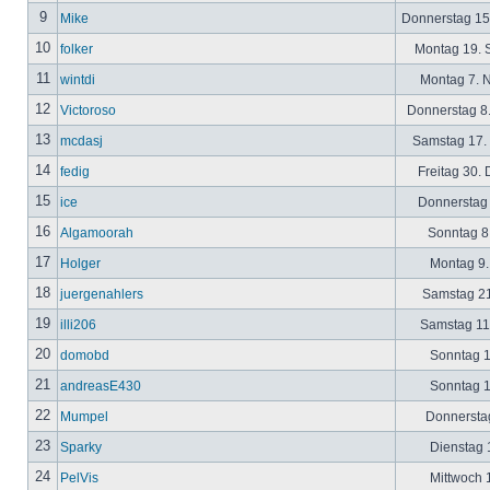
9
Mike
Donnerstag 15
10
folker
Montag 19. 
11
wintdi
Montag 7. 
12
Victoroso
Donnerstag 8
13
mcdasj
Samstag 17.
14
fedig
Freitag 30.
15
ice
Donnerstag 
16
Algamoorah
Sonntag 8.
17
Holger
Montag 9.
18
juergenahlers
Samstag 21
19
illi206
Samstag 11.
20
domobd
Sonntag 1
21
andreasE430
Sonntag 1
22
Mumpel
Donnerstag
23
Sparky
Dienstag 1
24
PelVis
Mittwoch 1