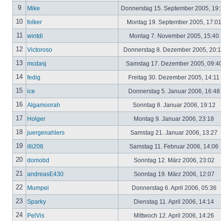
9
Mike
Donnerstag 15. September 2005, 19
10
folker
Montag 19. September 2005, 17:0
11
wintdi
Montag 7. November 2005, 15:40
12
Victoroso
Donnerstag 8. Dezember 2005, 20:
13
mcdasj
Samstag 17. Dezember 2005, 09:4
14
fedig
Freitag 30. Dezember 2005, 14:11
15
ice
Donnerstag 5. Januar 2006, 16:4
16
Algamoorah
Sonntag 8. Januar 2006, 19:12
17
Holger
Montag 9. Januar 2006, 23:18
18
juergenahlers
Samstag 21. Januar 2006, 13:27
19
illi206
Samstag 11. Februar 2006, 14:06
20
domobd
Sonntag 12. März 2006, 23:02
21
andreasE430
Sonntag 19. März 2006, 12:07
22
Mumpel
Donnerstag 6. April 2006, 05:36
23
Sparky
Dienstag 11. April 2006, 14:14
24
PelVis
Mittwoch 12. April 2006, 14:26