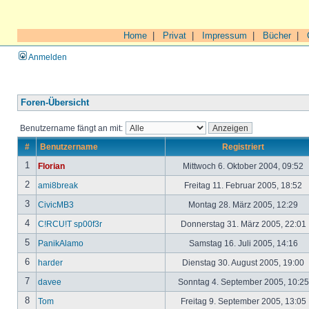
Home
|
Privat
|
Impressum
|
Bücher
|
Anmelden
Foren-Übersicht
Benutzername fängt an mit:
#
Benutzername
Registriert
1
Florian
Mittwoch 6. Oktober 2004, 09:52
2
ami8break
Freitag 11. Februar 2005, 18:52
3
CivicMB3
Montag 28. März 2005, 12:29
4
C!RCU!T sp00f3r
Donnerstag 31. März 2005, 22:01
5
PanikAlamo
Samstag 16. Juli 2005, 14:16
6
harder
Dienstag 30. August 2005, 19:00
7
davee
Sonntag 4. September 2005, 10:2
8
Tom
Freitag 9. September 2005, 13:05