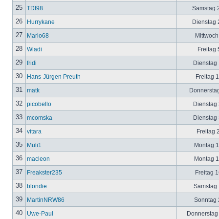
25
TDI98
Samstag 2
26
Hurrykane
Dienstag 2
27
Mario68
Mittwoch
28
Wladi
Freitag 
29
fridi
Dienstag 
30
Hans-Jürgen Preuth
Freitag 
31
matk
Donnerstag
32
picobello
Dienstag 
33
mcomska
Dienstag 
34
vitara
Freitag 
35
Muli1
Montag 12
36
macleon
Montag 12
37
Freakster235
Freitag 1
38
blondie
Samstag 1
39
MartinNRW86
Sonntag 2
40
Uwe-Paul
Donnerstag 