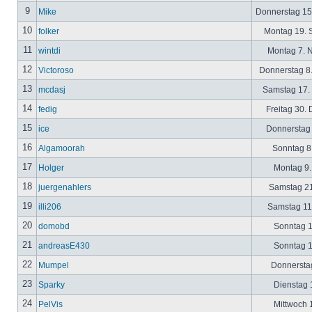
9
Mike
Donnerstag 15
10
folker
Montag 19. 
11
wintdi
Montag 7. 
12
Victoroso
Donnerstag 8
13
mcdasj
Samstag 17.
14
fedig
Freitag 30.
15
ice
Donnerstag 
16
Algamoorah
Sonntag 8.
17
Holger
Montag 9.
18
juergenahlers
Samstag 21
19
illi206
Samstag 11.
20
domobd
Sonntag 1
21
andreasE430
Sonntag 1
22
Mumpel
Donnerstag
23
Sparky
Dienstag 1
24
PelVis
Mittwoch 1