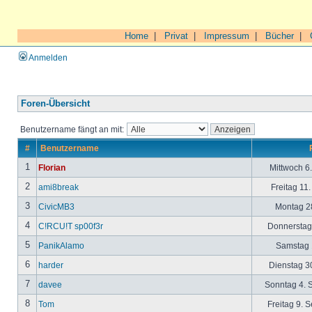
Home
|
Privat
|
Impressum
|
Bücher
|
Anmelden
Foren-Übersicht
Benutzername fängt an mit:
#
Benutzername
1
Florian
Mittwoch 6
2
ami8break
Freitag 11
3
CivicMB3
Montag 28
4
C!RCU!T sp00f3r
Donnerstag 
5
PanikAlamo
Samstag 1
6
harder
Dienstag 30
7
davee
Sonntag 4. 
8
Tom
Freitag 9. 