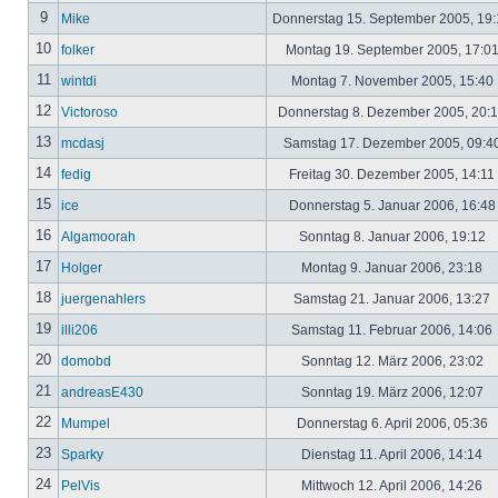
9
Mike
Donnerstag 15. September 2005, 19
10
folker
Montag 19. September 2005, 17:0
11
wintdi
Montag 7. November 2005, 15:40
12
Victoroso
Donnerstag 8. Dezember 2005, 20:
13
mcdasj
Samstag 17. Dezember 2005, 09:4
14
fedig
Freitag 30. Dezember 2005, 14:11
15
ice
Donnerstag 5. Januar 2006, 16:4
16
Algamoorah
Sonntag 8. Januar 2006, 19:12
17
Holger
Montag 9. Januar 2006, 23:18
18
juergenahlers
Samstag 21. Januar 2006, 13:27
19
illi206
Samstag 11. Februar 2006, 14:06
20
domobd
Sonntag 12. März 2006, 23:02
21
andreasE430
Sonntag 19. März 2006, 12:07
22
Mumpel
Donnerstag 6. April 2006, 05:36
23
Sparky
Dienstag 11. April 2006, 14:14
24
PelVis
Mittwoch 12. April 2006, 14:26