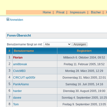
Home
|
Privat
|
Impressum
|
Bücher
|
Anmelden
Foren-Übersicht
Benutzername fängt an mit:
#
Benutzername
Registriert
1
Florian
Mittwoch 6. Oktober 2004, 09:52
2
ami8break
Freitag 11. Februar 2005, 18:52
3
CivicMB3
Montag 28. März 2005, 12:29
4
C!RCU!T sp00f3r
Donnerstag 31. März 2005, 22:01
5
PanikAlamo
Samstag 16. Juli 2005, 14:16
6
harder
Dienstag 30. August 2005, 19:00
7
davee
Sonntag 4. September 2005, 10:2
8
Tom
Freitag 9. September 2005, 13:05