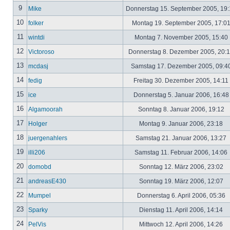
9
Mike
Donnerstag 15. September 2005, 19
10
folker
Montag 19. September 2005, 17:0
11
wintdi
Montag 7. November 2005, 15:40
12
Victoroso
Donnerstag 8. Dezember 2005, 20:
13
mcdasj
Samstag 17. Dezember 2005, 09:4
14
fedig
Freitag 30. Dezember 2005, 14:11
15
ice
Donnerstag 5. Januar 2006, 16:4
16
Algamoorah
Sonntag 8. Januar 2006, 19:12
17
Holger
Montag 9. Januar 2006, 23:18
18
juergenahlers
Samstag 21. Januar 2006, 13:27
19
illi206
Samstag 11. Februar 2006, 14:06
20
domobd
Sonntag 12. März 2006, 23:02
21
andreasE430
Sonntag 19. März 2006, 12:07
22
Mumpel
Donnerstag 6. April 2006, 05:36
23
Sparky
Dienstag 11. April 2006, 14:14
24
PelVis
Mittwoch 12. April 2006, 14:26