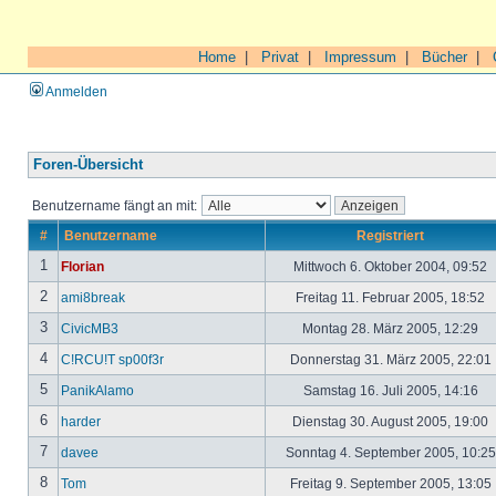
Home
|
Privat
|
Impressum
|
Bücher
|
Anmelden
Foren-Übersicht
Benutzername fängt an mit:
#
Benutzername
Registriert
1
Florian
Mittwoch 6. Oktober 2004, 09:52
2
ami8break
Freitag 11. Februar 2005, 18:52
3
CivicMB3
Montag 28. März 2005, 12:29
4
C!RCU!T sp00f3r
Donnerstag 31. März 2005, 22:01
5
PanikAlamo
Samstag 16. Juli 2005, 14:16
6
harder
Dienstag 30. August 2005, 19:00
7
davee
Sonntag 4. September 2005, 10:2
8
Tom
Freitag 9. September 2005, 13:05