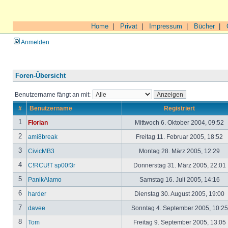
Home
|
Privat
|
Impressum
|
Bücher
|
Anmelden
Foren-Übersicht
Benutzername fängt an mit:
#
Benutzername
Registriert
1
Florian
Mittwoch 6. Oktober 2004, 09:52
2
ami8break
Freitag 11. Februar 2005, 18:52
3
CivicMB3
Montag 28. März 2005, 12:29
4
C!RCU!T sp00f3r
Donnerstag 31. März 2005, 22:01
5
PanikAlamo
Samstag 16. Juli 2005, 14:16
6
harder
Dienstag 30. August 2005, 19:00
7
davee
Sonntag 4. September 2005, 10:2
8
Tom
Freitag 9. September 2005, 13:05