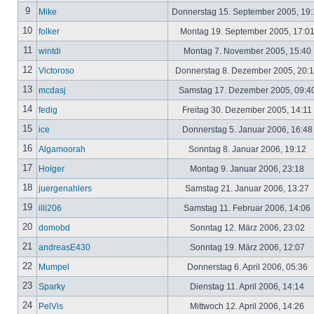
9
Mike
Donnerstag 15. September 2005, 19
10
folker
Montag 19. September 2005, 17:0
11
wintdi
Montag 7. November 2005, 15:40
12
Victoroso
Donnerstag 8. Dezember 2005, 20:
13
mcdasj
Samstag 17. Dezember 2005, 09:4
14
fedig
Freitag 30. Dezember 2005, 14:11
15
ice
Donnerstag 5. Januar 2006, 16:4
16
Algamoorah
Sonntag 8. Januar 2006, 19:12
17
Holger
Montag 9. Januar 2006, 23:18
18
juergenahlers
Samstag 21. Januar 2006, 13:27
19
illi206
Samstag 11. Februar 2006, 14:06
20
domobd
Sonntag 12. März 2006, 23:02
21
andreasE430
Sonntag 19. März 2006, 12:07
22
Mumpel
Donnerstag 6. April 2006, 05:36
23
Sparky
Dienstag 11. April 2006, 14:14
24
PelVis
Mittwoch 12. April 2006, 14:26