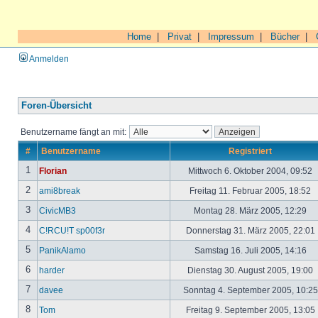
Home
|
Privat
|
Impressum
|
Bücher
|
Anmelden
Foren-Übersicht
Benutzername fängt an mit:
#
Benutzername
Registriert
1
Florian
Mittwoch 6. Oktober 2004, 09:52
2
ami8break
Freitag 11. Februar 2005, 18:52
3
CivicMB3
Montag 28. März 2005, 12:29
4
C!RCU!T sp00f3r
Donnerstag 31. März 2005, 22:01
5
PanikAlamo
Samstag 16. Juli 2005, 14:16
6
harder
Dienstag 30. August 2005, 19:00
7
davee
Sonntag 4. September 2005, 10:2
8
Tom
Freitag 9. September 2005, 13:05