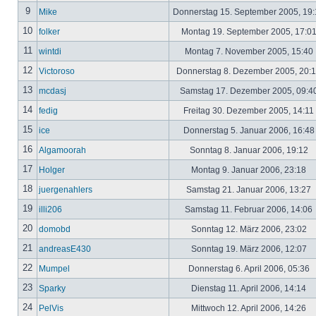
9
Mike
Donnerstag 15. September 2005, 19
10
folker
Montag 19. September 2005, 17:0
11
wintdi
Montag 7. November 2005, 15:40
12
Victoroso
Donnerstag 8. Dezember 2005, 20:
13
mcdasj
Samstag 17. Dezember 2005, 09:4
14
fedig
Freitag 30. Dezember 2005, 14:11
15
ice
Donnerstag 5. Januar 2006, 16:4
16
Algamoorah
Sonntag 8. Januar 2006, 19:12
17
Holger
Montag 9. Januar 2006, 23:18
18
juergenahlers
Samstag 21. Januar 2006, 13:27
19
illi206
Samstag 11. Februar 2006, 14:06
20
domobd
Sonntag 12. März 2006, 23:02
21
andreasE430
Sonntag 19. März 2006, 12:07
22
Mumpel
Donnerstag 6. April 2006, 05:36
23
Sparky
Dienstag 11. April 2006, 14:14
24
PelVis
Mittwoch 12. April 2006, 14:26