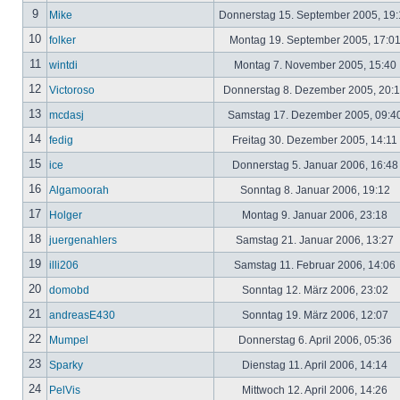
9
Mike
Donnerstag 15. September 2005, 19
10
folker
Montag 19. September 2005, 17:0
11
wintdi
Montag 7. November 2005, 15:40
12
Victoroso
Donnerstag 8. Dezember 2005, 20:
13
mcdasj
Samstag 17. Dezember 2005, 09:4
14
fedig
Freitag 30. Dezember 2005, 14:11
15
ice
Donnerstag 5. Januar 2006, 16:4
16
Algamoorah
Sonntag 8. Januar 2006, 19:12
17
Holger
Montag 9. Januar 2006, 23:18
18
juergenahlers
Samstag 21. Januar 2006, 13:27
19
illi206
Samstag 11. Februar 2006, 14:06
20
domobd
Sonntag 12. März 2006, 23:02
21
andreasE430
Sonntag 19. März 2006, 12:07
22
Mumpel
Donnerstag 6. April 2006, 05:36
23
Sparky
Dienstag 11. April 2006, 14:14
24
PelVis
Mittwoch 12. April 2006, 14:26