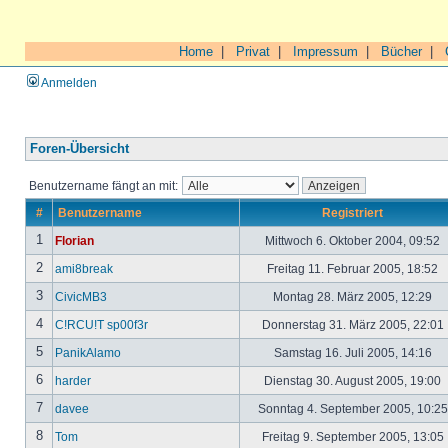
Home
|
Privat
|
Impressum
|
Bücher
|
Anmelden
Foren-Übersicht
Benutzername fängt an mit:
#
Benutzername
Registriert
1
Florian
Mittwoch 6. Oktober 2004, 09:52
2
ami8break
Freitag 11. Februar 2005, 18:52
3
CivicMB3
Montag 28. März 2005, 12:29
4
C!RCU!T sp00f3r
Donnerstag 31. März 2005, 22:01
5
PanikAlamo
Samstag 16. Juli 2005, 14:16
6
harder
Dienstag 30. August 2005, 19:00
7
davee
Sonntag 4. September 2005, 10:2
8
Tom
Freitag 9. September 2005, 13:05