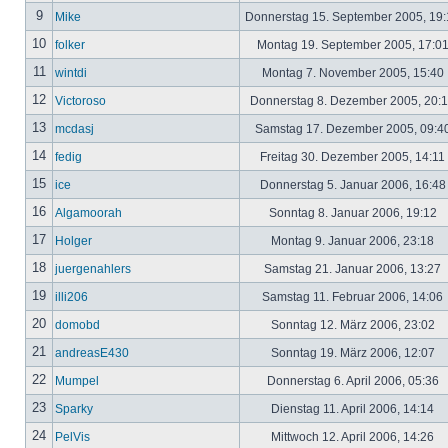
9
Mike
Donnerstag 15. September 2005, 19
10
folker
Montag 19. September 2005, 17:0
11
wintdi
Montag 7. November 2005, 15:40
12
Victoroso
Donnerstag 8. Dezember 2005, 20:
13
mcdasj
Samstag 17. Dezember 2005, 09:4
14
fedig
Freitag 30. Dezember 2005, 14:11
15
ice
Donnerstag 5. Januar 2006, 16:4
16
Algamoorah
Sonntag 8. Januar 2006, 19:12
17
Holger
Montag 9. Januar 2006, 23:18
18
juergenahlers
Samstag 21. Januar 2006, 13:27
19
illi206
Samstag 11. Februar 2006, 14:06
20
domobd
Sonntag 12. März 2006, 23:02
21
andreasE430
Sonntag 19. März 2006, 12:07
22
Mumpel
Donnerstag 6. April 2006, 05:36
23
Sparky
Dienstag 11. April 2006, 14:14
24
PelVis
Mittwoch 12. April 2006, 14:26