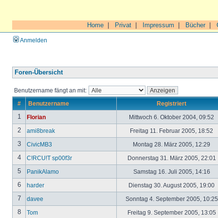
Home
|
Privat
|
Impressum
|
Bücher
|
Anmelden
Foren-Übersicht
Benutzername fängt an mit:
#
Benutzername
Registriert
1
Florian
Mittwoch 6. Oktober 2004, 09:52
2
ami8break
Freitag 11. Februar 2005, 18:52
3
CivicMB3
Montag 28. März 2005, 12:29
4
C!RCU!T sp00f3r
Donnerstag 31. März 2005, 22:01
5
PanikAlamo
Samstag 16. Juli 2005, 14:16
6
harder
Dienstag 30. August 2005, 19:00
7
davee
Sonntag 4. September 2005, 10:2
8
Tom
Freitag 9. September 2005, 13:05