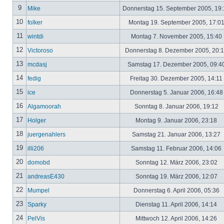
9
Mike
Donnerstag 15. September 2005, 19
10
folker
Montag 19. September 2005, 17:0
11
wintdi
Montag 7. November 2005, 15:40
12
Victoroso
Donnerstag 8. Dezember 2005, 20:
13
mcdasj
Samstag 17. Dezember 2005, 09:4
14
fedig
Freitag 30. Dezember 2005, 14:11
15
ice
Donnerstag 5. Januar 2006, 16:4
16
Algamoorah
Sonntag 8. Januar 2006, 19:12
17
Holger
Montag 9. Januar 2006, 23:18
18
juergenahlers
Samstag 21. Januar 2006, 13:27
19
illi206
Samstag 11. Februar 2006, 14:06
20
domobd
Sonntag 12. März 2006, 23:02
21
andreasE430
Sonntag 19. März 2006, 12:07
22
Mumpel
Donnerstag 6. April 2006, 05:36
23
Sparky
Dienstag 11. April 2006, 14:14
24
PelVis
Mittwoch 12. April 2006, 14:26