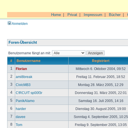
Home
|
Privat
|
Impressum
|
Bücher
|
Anmelden
Foren-Übersicht
Benutzername fängt an mit:
#
Benutzername
Registriert
1
Florian
Mittwoch 6. Oktober 2004, 09:52
2
ami8break
Freitag 11. Februar 2005, 18:52
3
CivicMB3
Montag 28. März 2005, 12:29
4
C!RCU!T sp00f3r
Donnerstag 31. März 2005, 22:01
5
PanikAlamo
Samstag 16. Juli 2005, 14:16
6
harder
Dienstag 30. August 2005, 19:00
7
davee
Sonntag 4. September 2005, 10:2
8
Tom
Freitag 9. September 2005, 13:05