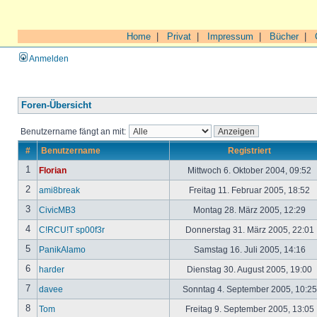
Home
|
Privat
|
Impressum
|
Bücher
|
Anmelden
Foren-Übersicht
Benutzername fängt an mit:
#
Benutzername
Registriert
1
Florian
Mittwoch 6. Oktober 2004, 09:52
2
ami8break
Freitag 11. Februar 2005, 18:52
3
CivicMB3
Montag 28. März 2005, 12:29
4
C!RCU!T sp00f3r
Donnerstag 31. März 2005, 22:01
5
PanikAlamo
Samstag 16. Juli 2005, 14:16
6
harder
Dienstag 30. August 2005, 19:00
7
davee
Sonntag 4. September 2005, 10:2
8
Tom
Freitag 9. September 2005, 13:05