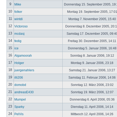
9
Mike
Donnerstag 15. September 2005, 19
10
folker
Montag 19. September 2005, 17:0
11
wintdi
Montag 7. November 2005, 15:40
12
Victoroso
Donnerstag 8. Dezember 2005, 20:
13
mcdasj
Samstag 17. Dezember 2005, 09:4
14
fedig
Freitag 30. Dezember 2005, 14:11
15
ice
Donnerstag 5. Januar 2006, 16:4
16
Algamoorah
Sonntag 8. Januar 2006, 19:12
17
Holger
Montag 9. Januar 2006, 23:18
18
juergenahlers
Samstag 21. Januar 2006, 13:27
19
illi206
Samstag 11. Februar 2006, 14:06
20
domobd
Sonntag 12. März 2006, 23:02
21
andreasE430
Sonntag 19. März 2006, 12:07
22
Mumpel
Donnerstag 6. April 2006, 05:36
23
Sparky
Dienstag 11. April 2006, 14:14
24
PelVis
Mittwoch 12. April 2006, 14:26