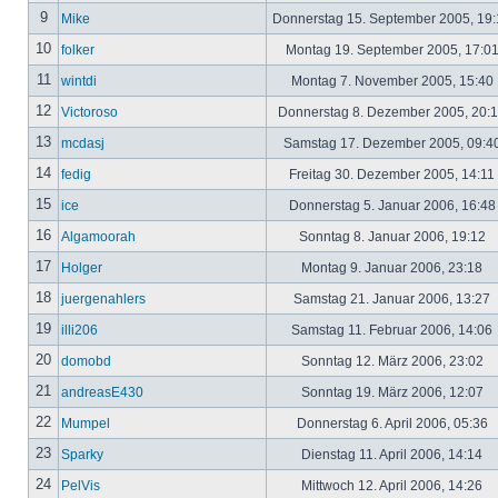
9
Mike
Donnerstag 15. September 2005, 19
10
folker
Montag 19. September 2005, 17:0
11
wintdi
Montag 7. November 2005, 15:40
12
Victoroso
Donnerstag 8. Dezember 2005, 20:
13
mcdasj
Samstag 17. Dezember 2005, 09:4
14
fedig
Freitag 30. Dezember 2005, 14:11
15
ice
Donnerstag 5. Januar 2006, 16:4
16
Algamoorah
Sonntag 8. Januar 2006, 19:12
17
Holger
Montag 9. Januar 2006, 23:18
18
juergenahlers
Samstag 21. Januar 2006, 13:27
19
illi206
Samstag 11. Februar 2006, 14:06
20
domobd
Sonntag 12. März 2006, 23:02
21
andreasE430
Sonntag 19. März 2006, 12:07
22
Mumpel
Donnerstag 6. April 2006, 05:36
23
Sparky
Dienstag 11. April 2006, 14:14
24
PelVis
Mittwoch 12. April 2006, 14:26