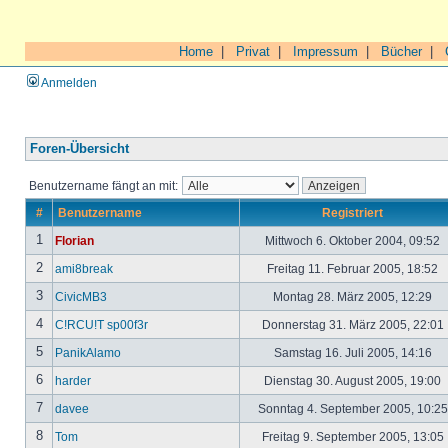
Home
|
Privat
|
Impressum
|
Bücher
|
Anmelden
Foren-Übersicht
Benutzername fängt an mit:
#
Benutzername
Registriert
1
Florian
Mittwoch 6. Oktober 2004, 09:52
2
ami8break
Freitag 11. Februar 2005, 18:52
3
CivicMB3
Montag 28. März 2005, 12:29
4
C!RCU!T sp00f3r
Donnerstag 31. März 2005, 22:01
5
PanikAlamo
Samstag 16. Juli 2005, 14:16
6
harder
Dienstag 30. August 2005, 19:00
7
davee
Sonntag 4. September 2005, 10:2
8
Tom
Freitag 9. September 2005, 13:05