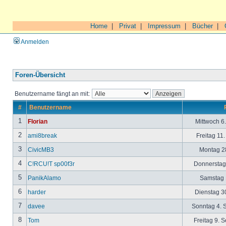
Home
|
Privat
|
Impressum
|
Bücher
|
Anmelden
Foren-Übersicht
Benutzername fängt an mit:
#
Benutzername
1
Florian
Mittwoch 6
2
ami8break
Freitag 11
3
CivicMB3
Montag 28
4
C!RCU!T sp00f3r
Donnerstag 
5
PanikAlamo
Samstag 1
6
harder
Dienstag 30
7
davee
Sonntag 4. 
8
Tom
Freitag 9. 