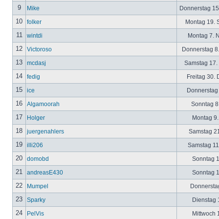
9
Mike
Donnerstag 15
10
folker
Montag 19. 
11
wintdi
Montag 7. 
12
Victoroso
Donnerstag 8
13
mcdasj
Samstag 17.
14
fedig
Freitag 30.
15
ice
Donnerstag 
16
Algamoorah
Sonntag 8.
17
Holger
Montag 9.
18
juergenahlers
Samstag 21
19
illi206
Samstag 11.
20
domobd
Sonntag 1
21
andreasE430
Sonntag 1
22
Mumpel
Donnerstag
23
Sparky
Dienstag 1
24
PelVis
Mittwoch 1