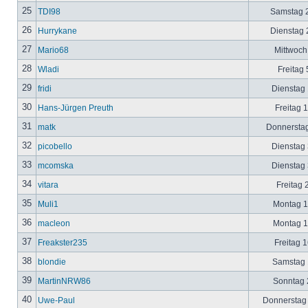
25
TDI98
Samstag 2
26
Hurrykane
Dienstag 2
27
Mario68
Mittwoch
28
Wladi
Freitag 
29
fridi
Dienstag 
30
Hans-Jürgen Preuth
Freitag 
31
matk
Donnerstag
32
picobello
Dienstag 
33
mcomska
Dienstag 
34
vitara
Freitag 
35
Muli1
Montag 12
36
macleon
Montag 12
37
Freakster235
Freitag 1
38
blondie
Samstag 1
39
MartinNRW86
Sonntag 2
40
Uwe-Paul
Donnerstag 