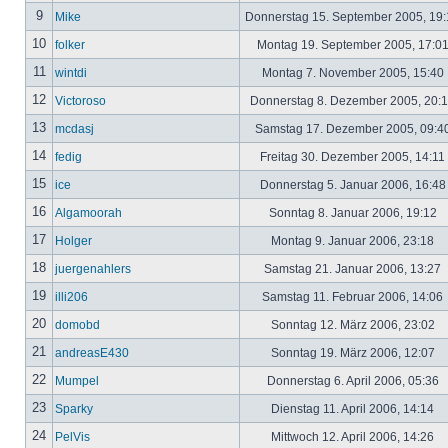
9
Mike
Donnerstag 15. September 2005, 19
10
folker
Montag 19. September 2005, 17:0
11
wintdi
Montag 7. November 2005, 15:40
12
Victoroso
Donnerstag 8. Dezember 2005, 20:
13
mcdasj
Samstag 17. Dezember 2005, 09:4
14
fedig
Freitag 30. Dezember 2005, 14:11
15
ice
Donnerstag 5. Januar 2006, 16:4
16
Algamoorah
Sonntag 8. Januar 2006, 19:12
17
Holger
Montag 9. Januar 2006, 23:18
18
juergenahlers
Samstag 21. Januar 2006, 13:27
19
illi206
Samstag 11. Februar 2006, 14:06
20
domobd
Sonntag 12. März 2006, 23:02
21
andreasE430
Sonntag 19. März 2006, 12:07
22
Mumpel
Donnerstag 6. April 2006, 05:36
23
Sparky
Dienstag 11. April 2006, 14:14
24
PelVis
Mittwoch 12. April 2006, 14:26