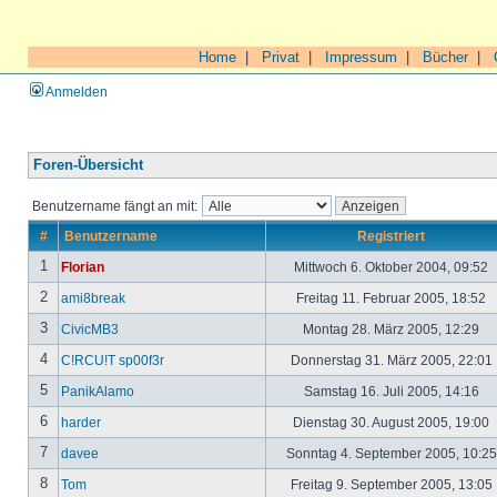
Home
|
Privat
|
Impressum
|
Bücher
|
Anmelden
Foren-Übersicht
Benutzername fängt an mit:
#
Benutzername
Registriert
1
Florian
Mittwoch 6. Oktober 2004, 09:52
2
ami8break
Freitag 11. Februar 2005, 18:52
3
CivicMB3
Montag 28. März 2005, 12:29
4
C!RCU!T sp00f3r
Donnerstag 31. März 2005, 22:01
5
PanikAlamo
Samstag 16. Juli 2005, 14:16
6
harder
Dienstag 30. August 2005, 19:00
7
davee
Sonntag 4. September 2005, 10:2
8
Tom
Freitag 9. September 2005, 13:05