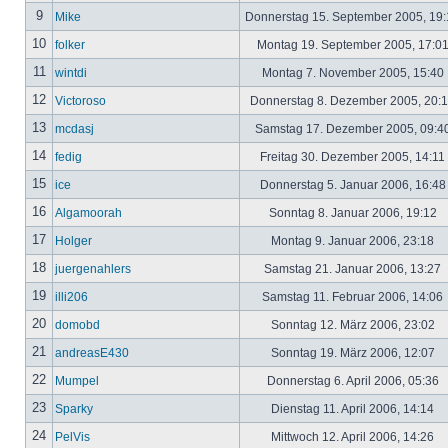
9
Mike
Donnerstag 15. September 2005, 19
10
folker
Montag 19. September 2005, 17:0
11
wintdi
Montag 7. November 2005, 15:40
12
Victoroso
Donnerstag 8. Dezember 2005, 20:
13
mcdasj
Samstag 17. Dezember 2005, 09:4
14
fedig
Freitag 30. Dezember 2005, 14:11
15
ice
Donnerstag 5. Januar 2006, 16:4
16
Algamoorah
Sonntag 8. Januar 2006, 19:12
17
Holger
Montag 9. Januar 2006, 23:18
18
juergenahlers
Samstag 21. Januar 2006, 13:27
19
illi206
Samstag 11. Februar 2006, 14:06
20
domobd
Sonntag 12. März 2006, 23:02
21
andreasE430
Sonntag 19. März 2006, 12:07
22
Mumpel
Donnerstag 6. April 2006, 05:36
23
Sparky
Dienstag 11. April 2006, 14:14
24
PelVis
Mittwoch 12. April 2006, 14:26