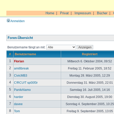
Home
|
Privat
|
Impressum
|
Bücher
|
Anmelden
Foren-Übersicht
Benutzername fängt an mit:
#
Benutzername
Registriert
1
Florian
Mittwoch 6. Oktober 2004, 09:52
2
ami8break
Freitag 11. Februar 2005, 18:52
3
CivicMB3
Montag 28. März 2005, 12:29
4
C!RCU!T sp00f3r
Donnerstag 31. März 2005, 22:01
5
PanikAlamo
Samstag 16. Juli 2005, 14:16
6
harder
Dienstag 30. August 2005, 19:00
7
davee
Sonntag 4. September 2005, 10:2
8
Tom
Freitag 9. September 2005, 13:05