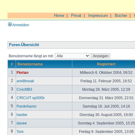
Home
|
Privat
|
Impressum
|
Bücher
|
Anmelden
Foren-Übersicht
Benutzername fängt an mit:
#
Benutzername
Registriert
1
Florian
Mittwoch 6. Oktober 2004, 09:52
2
ami8break
Freitag 11. Februar 2005, 18:52
3
CivicMB3
Montag 28. März 2005, 12:29
4
C!RCU!T sp00f3r
Donnerstag 31. März 2005, 22:01
5
PanikAlamo
Samstag 16. Juli 2005, 14:16
6
harder
Dienstag 30. August 2005, 19:00
7
davee
Sonntag 4. September 2005, 10:2
8
Tom
Freitag 9. September 2005, 13:05