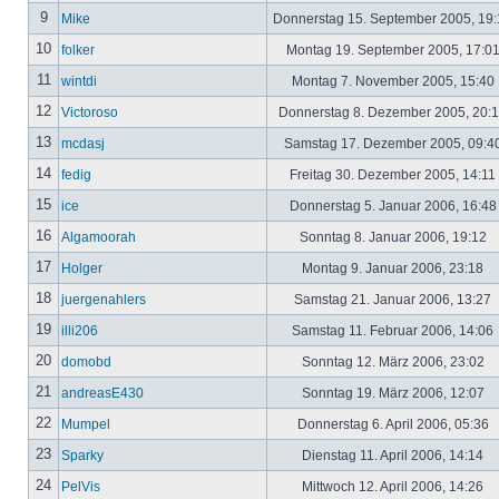
9
Mike
Donnerstag 15. September 2005, 19
10
folker
Montag 19. September 2005, 17:0
11
wintdi
Montag 7. November 2005, 15:40
12
Victoroso
Donnerstag 8. Dezember 2005, 20:
13
mcdasj
Samstag 17. Dezember 2005, 09:4
14
fedig
Freitag 30. Dezember 2005, 14:11
15
ice
Donnerstag 5. Januar 2006, 16:4
16
Algamoorah
Sonntag 8. Januar 2006, 19:12
17
Holger
Montag 9. Januar 2006, 23:18
18
juergenahlers
Samstag 21. Januar 2006, 13:27
19
illi206
Samstag 11. Februar 2006, 14:06
20
domobd
Sonntag 12. März 2006, 23:02
21
andreasE430
Sonntag 19. März 2006, 12:07
22
Mumpel
Donnerstag 6. April 2006, 05:36
23
Sparky
Dienstag 11. April 2006, 14:14
24
PelVis
Mittwoch 12. April 2006, 14:26