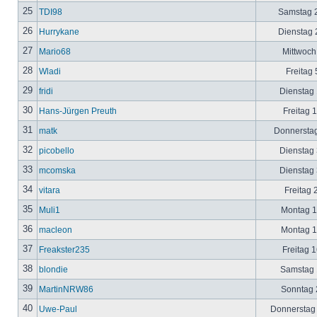
25
TDI98
Samstag 2
26
Hurrykane
Dienstag 2
27
Mario68
Mittwoch
28
Wladi
Freitag 
29
fridi
Dienstag 
30
Hans-Jürgen Preuth
Freitag 
31
matk
Donnerstag
32
picobello
Dienstag 
33
mcomska
Dienstag 
34
vitara
Freitag 
35
Muli1
Montag 12
36
macleon
Montag 12
37
Freakster235
Freitag 1
38
blondie
Samstag 1
39
MartinNRW86
Sonntag 2
40
Uwe-Paul
Donnerstag 