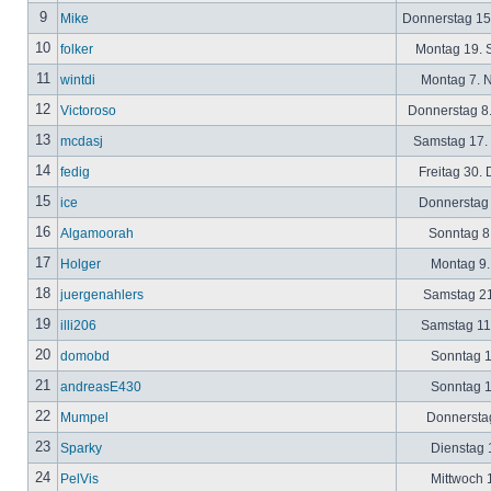
9
Mike
Donnerstag 15
10
folker
Montag 19. 
11
wintdi
Montag 7. 
12
Victoroso
Donnerstag 8
13
mcdasj
Samstag 17.
14
fedig
Freitag 30.
15
ice
Donnerstag 
16
Algamoorah
Sonntag 8.
17
Holger
Montag 9.
18
juergenahlers
Samstag 21
19
illi206
Samstag 11.
20
domobd
Sonntag 1
21
andreasE430
Sonntag 1
22
Mumpel
Donnerstag
23
Sparky
Dienstag 1
24
PelVis
Mittwoch 1