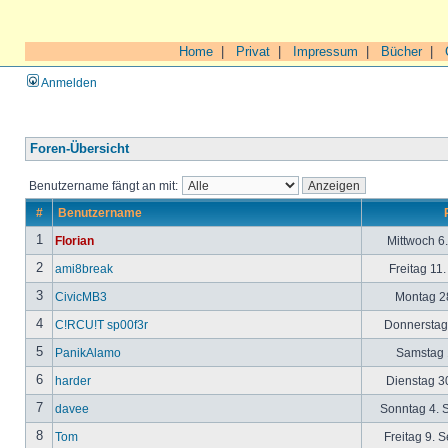
Home
|
Privat
|
Impressum
|
Bücher
|
Anmelden
Foren-Übersicht
Benutzername fängt an mit:
#
Benutzername
1
Florian
Mittwoch 6
2
ami8break
Freitag 11
3
CivicMB3
Montag 28
4
C!RCU!T sp00f3r
Donnerstag 
5
PanikAlamo
Samstag 1
6
harder
Dienstag 30
7
davee
Sonntag 4. 
8
Tom
Freitag 9. 