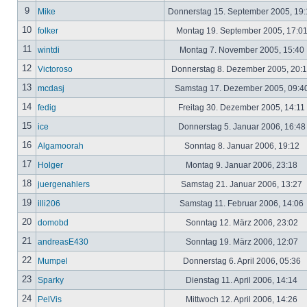
9
Mike
Donnerstag 15. September 2005, 19
10
folker
Montag 19. September 2005, 17:0
11
wintdi
Montag 7. November 2005, 15:40
12
Victoroso
Donnerstag 8. Dezember 2005, 20:
13
mcdasj
Samstag 17. Dezember 2005, 09:4
14
fedig
Freitag 30. Dezember 2005, 14:11
15
ice
Donnerstag 5. Januar 2006, 16:4
16
Algamoorah
Sonntag 8. Januar 2006, 19:12
17
Holger
Montag 9. Januar 2006, 23:18
18
juergenahlers
Samstag 21. Januar 2006, 13:27
19
illi206
Samstag 11. Februar 2006, 14:06
20
domobd
Sonntag 12. März 2006, 23:02
21
andreasE430
Sonntag 19. März 2006, 12:07
22
Mumpel
Donnerstag 6. April 2006, 05:36
23
Sparky
Dienstag 11. April 2006, 14:14
24
PelVis
Mittwoch 12. April 2006, 14:26