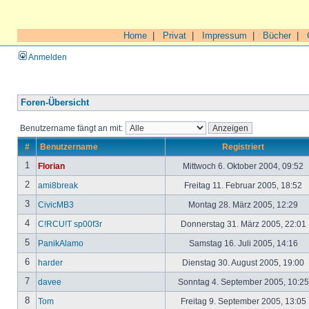
Home
|
Privat
|
Impressum
|
Bücher
|
Anmelden
Foren-Übersicht
Benutzername fängt an mit:
#
Benutzername
Registriert
1
Florian
Mittwoch 6. Oktober 2004, 09:52
2
ami8break
Freitag 11. Februar 2005, 18:52
3
CivicMB3
Montag 28. März 2005, 12:29
4
C!RCU!T sp00f3r
Donnerstag 31. März 2005, 22:01
5
PanikAlamo
Samstag 16. Juli 2005, 14:16
6
harder
Dienstag 30. August 2005, 19:00
7
davee
Sonntag 4. September 2005, 10:2
8
Tom
Freitag 9. September 2005, 13:05