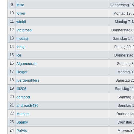
9
Mike
Donnerstag 15
10
folker
Montag 19. 
11
wintdi
Montag 7. 
12
Victoroso
Donnerstag 8
13
mcdasj
Samstag 17.
14
fedig
Freitag 30.
15
ice
Donnerstag 
16
Algamoorah
Sonntag 8.
17
Holger
Montag 9.
18
juergenahlers
Samstag 21
19
illi206
Samstag 11.
20
domobd
Sonntag 1
21
andreasE430
Sonntag 1
22
Mumpel
Donnerstag
23
Sparky
Dienstag 1
24
PelVis
Mittwoch 1