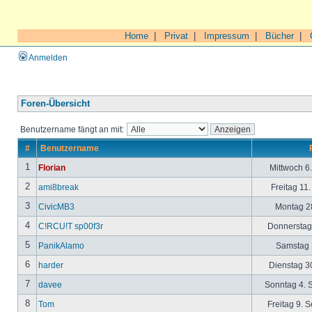
Home
|
Privat
|
Impressum
|
Bücher
|
Anmelden
Foren-Übersicht
Benutzername fängt an mit:
#
Benutzername
1
Florian
Mittwoch 6
2
ami8break
Freitag 11
3
CivicMB3
Montag 28
4
C!RCU!T sp00f3r
Donnerstag 
5
PanikAlamo
Samstag 1
6
harder
Dienstag 30
7
davee
Sonntag 4. 
8
Tom
Freitag 9. 