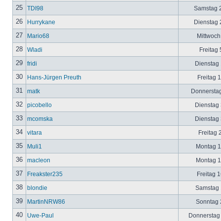
25
TDI98
Samstag 2
26
Hurrykane
Dienstag 2
27
Mario68
Mittwoch
28
Wladi
Freitag 
29
fridi
Dienstag 
30
Hans-Jürgen Preuth
Freitag 
31
matk
Donnerstag
32
picobello
Dienstag 
33
mcomska
Dienstag 
34
vitara
Freitag 
35
Muli1
Montag 12
36
macleon
Montag 12
37
Freakster235
Freitag 1
38
blondie
Samstag 1
39
MartinNRW86
Sonntag 2
40
Uwe-Paul
Donnerstag 