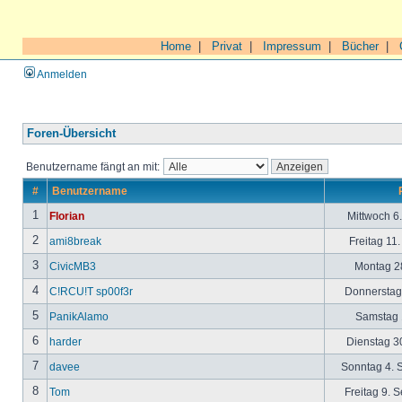
Home
|
Privat
|
Impressum
|
Bücher
|
Anmelden
Foren-Übersicht
Benutzername fängt an mit:
#
Benutzername
1
Florian
Mittwoch 6
2
ami8break
Freitag 11
3
CivicMB3
Montag 28
4
C!RCU!T sp00f3r
Donnerstag 
5
PanikAlamo
Samstag 1
6
harder
Dienstag 30
7
davee
Sonntag 4. 
8
Tom
Freitag 9. 