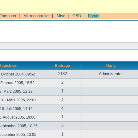
Computer
|
Mikrocontroller
|
Misc
|
OBD
|
Forum
Registriert
Beiträge
Rang
2132
Administrator
. Oktober 2004, 09:52
2
. Februar 2005, 18:52
1
. März 2005, 12:29
4
31. März 2005, 22:01
4
6. Juli 2005, 14:16
1
. August 2005, 19:00
3
September 2005, 10:25
1
September 2005, 13:05