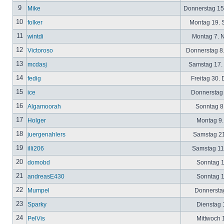
9
Mike
Donnerstag 15
10
folker
Montag 19. 
11
wintdi
Montag 7. 
12
Victoroso
Donnerstag 8
13
mcdasj
Samstag 17.
14
fedig
Freitag 30.
15
ice
Donnerstag 
16
Algamoorah
Sonntag 8.
17
Holger
Montag 9.
18
juergenahlers
Samstag 21
19
illi206
Samstag 11.
20
domobd
Sonntag 1
21
andreasE430
Sonntag 1
22
Mumpel
Donnerstag
23
Sparky
Dienstag 1
24
PelVis
Mittwoch 1