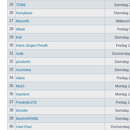
25
TDI98
Samstag 2
26
Hurrykane
Dienstag 2
27
Mario68
Mittwoch
28
Wladi
Freitag 
29
fridi
Dienstag 
30
Hans-Jürgen Preuth
Freitag 
31
matk
Donnerstag
32
picobello
Dienstag 
33
mcomska
Dienstag 
34
vitara
Freitag 
35
Muli1
Montag 12
36
macleon
Montag 12
37
Freakster235
Freitag 1
38
blondie
Samstag 1
39
MartinNRW86
Sonntag 2
40
Uwe-Paul
Donnerstag 