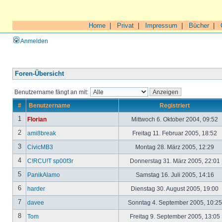
Home
|
Privat
|
Impressum
|
Bücher
|
Anmelden
Foren-Übersicht
Benutzername fängt an mit:
#
Benutzername
Registriert
1
Florian
Mittwoch 6. Oktober 2004, 09:52
2
ami8break
Freitag 11. Februar 2005, 18:52
3
CivicMB3
Montag 28. März 2005, 12:29
4
C!RCU!T sp00f3r
Donnerstag 31. März 2005, 22:01
5
PanikAlamo
Samstag 16. Juli 2005, 14:16
6
harder
Dienstag 30. August 2005, 19:00
7
davee
Sonntag 4. September 2005, 10:2
8
Tom
Freitag 9. September 2005, 13:05