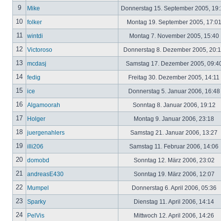
9
Mike
Donnerstag 15. September 2005, 19
10
folker
Montag 19. September 2005, 17:0
11
wintdi
Montag 7. November 2005, 15:40
12
Victoroso
Donnerstag 8. Dezember 2005, 20:
13
mcdasj
Samstag 17. Dezember 2005, 09:4
14
fedig
Freitag 30. Dezember 2005, 14:11
15
ice
Donnerstag 5. Januar 2006, 16:4
16
Algamoorah
Sonntag 8. Januar 2006, 19:12
17
Holger
Montag 9. Januar 2006, 23:18
18
juergenahlers
Samstag 21. Januar 2006, 13:27
19
illi206
Samstag 11. Februar 2006, 14:06
20
domobd
Sonntag 12. März 2006, 23:02
21
andreasE430
Sonntag 19. März 2006, 12:07
22
Mumpel
Donnerstag 6. April 2006, 05:36
23
Sparky
Dienstag 11. April 2006, 14:14
24
PelVis
Mittwoch 12. April 2006, 14:26