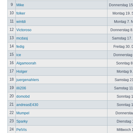
9
Mike
Donnerstag 15
10
folker
Montag 19. 
11
wintdi
Montag 7. 
12
Victoroso
Donnerstag 8
13
mcdasj
Samstag 17.
14
fedig
Freitag 30.
15
ice
Donnerstag 
16
Algamoorah
Sonntag 8.
17
Holger
Montag 9.
18
juergenahlers
Samstag 21
19
illi206
Samstag 11.
20
domobd
Sonntag 1
21
andreasE430
Sonntag 1
22
Mumpel
Donnerstag
23
Sparky
Dienstag 1
24
PelVis
Mittwoch 1