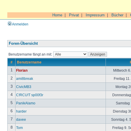
Home
|
Privat
|
Impressum
|
Bücher
|
Anmelden
Foren-Übersicht
Benutzername fängt an mit:
#
Benutzername
1
Florian
Mittwoch 6
2
ami8break
Freitag 11
3
CivicMB3
Montag 28
4
C!RCU!T sp00f3r
Donnerstag 
5
PanikAlamo
Samstag 1
6
harder
Dienstag 30
7
davee
Sonntag 4. 
8
Tom
Freitag 9. 