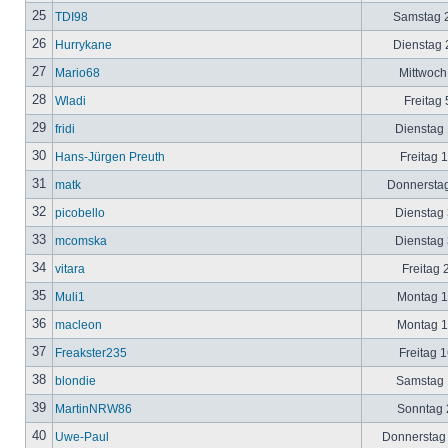
25
TDI98
Samstag 2
26
Hurrykane
Dienstag 2
27
Mario68
Mittwoch
28
Wladi
Freitag 
29
fridi
Dienstag 
30
Hans-Jürgen Preuth
Freitag 
31
matk
Donnerstag
32
picobello
Dienstag 
33
mcomska
Dienstag 
34
vitara
Freitag 
35
Muli1
Montag 12
36
macleon
Montag 12
37
Freakster235
Freitag 1
38
blondie
Samstag 1
39
MartinNRW86
Sonntag 2
40
Uwe-Paul
Donnerstag 