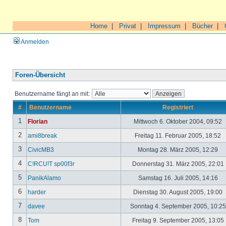
Home
|
Privat
|
Impressum
|
Bücher
|
Anmelden
Foren-Übersicht
Benutzername fängt an mit:
#
Benutzername
Registriert
1
Florian
Mittwoch 6. Oktober 2004, 09:52
2
ami8break
Freitag 11. Februar 2005, 18:52
3
CivicMB3
Montag 28. März 2005, 12:29
4
C!RCU!T sp00f3r
Donnerstag 31. März 2005, 22:01
5
PanikAlamo
Samstag 16. Juli 2005, 14:16
6
harder
Dienstag 30. August 2005, 19:00
7
davee
Sonntag 4. September 2005, 10:2
8
Tom
Freitag 9. September 2005, 13:05