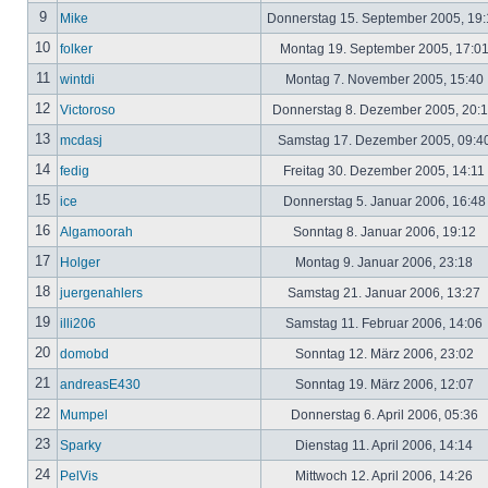
9
Mike
Donnerstag 15. September 2005, 19
10
folker
Montag 19. September 2005, 17:0
11
wintdi
Montag 7. November 2005, 15:40
12
Victoroso
Donnerstag 8. Dezember 2005, 20:
13
mcdasj
Samstag 17. Dezember 2005, 09:4
14
fedig
Freitag 30. Dezember 2005, 14:11
15
ice
Donnerstag 5. Januar 2006, 16:4
16
Algamoorah
Sonntag 8. Januar 2006, 19:12
17
Holger
Montag 9. Januar 2006, 23:18
18
juergenahlers
Samstag 21. Januar 2006, 13:27
19
illi206
Samstag 11. Februar 2006, 14:06
20
domobd
Sonntag 12. März 2006, 23:02
21
andreasE430
Sonntag 19. März 2006, 12:07
22
Mumpel
Donnerstag 6. April 2006, 05:36
23
Sparky
Dienstag 11. April 2006, 14:14
24
PelVis
Mittwoch 12. April 2006, 14:26