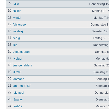
9
Mike
Donnerstag 15
10
folker
Montag 19. 
11
wintdi
Montag 7. 
12
Victoroso
Donnerstag 8
13
mcdasj
Samstag 17.
14
fedig
Freitag 30.
15
ice
Donnerstag 
16
Algamoorah
Sonntag 8.
17
Holger
Montag 9.
18
juergenahlers
Samstag 21
19
illi206
Samstag 11.
20
domobd
Sonntag 1
21
andreasE430
Sonntag 1
22
Mumpel
Donnerstag
23
Sparky
Dienstag 1
24
PelVis
Mittwoch 1