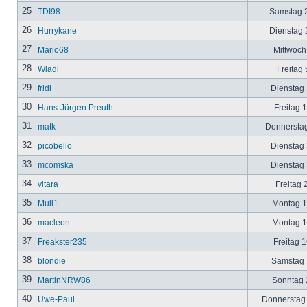
25
TDI98
Samstag 2
26
Hurrykane
Dienstag 2
27
Mario68
Mittwoch
28
Wladi
Freitag 
29
fridi
Dienstag 
30
Hans-Jürgen Preuth
Freitag 
31
matk
Donnerstag
32
picobello
Dienstag 
33
mcomska
Dienstag 
34
vitara
Freitag 
35
Muli1
Montag 12
36
macleon
Montag 12
37
Freakster235
Freitag 1
38
blondie
Samstag 1
39
MartinNRW86
Sonntag 2
40
Uwe-Paul
Donnerstag 