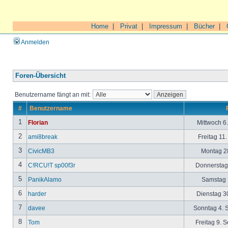
Home
|
Privat
|
Impressum
|
Bücher
|
Anmelden
Foren-Übersicht
Benutzername fängt an mit:
#
Benutzername
1
Florian
Mittwoch 6
2
ami8break
Freitag 11
3
CivicMB3
Montag 28
4
C!RCU!T sp00f3r
Donnerstag 
5
PanikAlamo
Samstag 1
6
harder
Dienstag 30
7
davee
Sonntag 4. 
8
Tom
Freitag 9. 