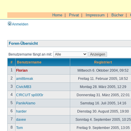
Home
|
Privat
|
Impressum
|
Bücher
|
Anmelden
Foren-Übersicht
Benutzername fängt an mit:
#
Benutzername
Registriert
1
Florian
Mittwoch 6. Oktober 2004, 09:52
2
ami8break
Freitag 11. Februar 2005, 18:52
3
CivicMB3
Montag 28. März 2005, 12:29
4
C!RCU!T sp00f3r
Donnerstag 31. März 2005, 22:01
5
PanikAlamo
Samstag 16. Juli 2005, 14:16
6
harder
Dienstag 30. August 2005, 19:00
7
davee
Sonntag 4. September 2005, 10:2
8
Tom
Freitag 9. September 2005, 13:05