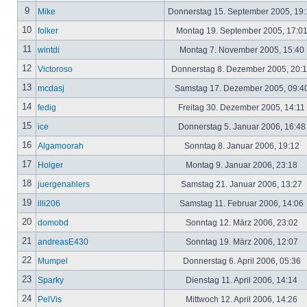
9
Mike
Donnerstag 15. September 2005, 19
10
folker
Montag 19. September 2005, 17:0
11
wintdi
Montag 7. November 2005, 15:40
12
Victoroso
Donnerstag 8. Dezember 2005, 20:
13
mcdasj
Samstag 17. Dezember 2005, 09:4
14
fedig
Freitag 30. Dezember 2005, 14:11
15
ice
Donnerstag 5. Januar 2006, 16:4
16
Algamoorah
Sonntag 8. Januar 2006, 19:12
17
Holger
Montag 9. Januar 2006, 23:18
18
juergenahlers
Samstag 21. Januar 2006, 13:27
19
illi206
Samstag 11. Februar 2006, 14:06
20
domobd
Sonntag 12. März 2006, 23:02
21
andreasE430
Sonntag 19. März 2006, 12:07
22
Mumpel
Donnerstag 6. April 2006, 05:36
23
Sparky
Dienstag 11. April 2006, 14:14
24
PelVis
Mittwoch 12. April 2006, 14:26