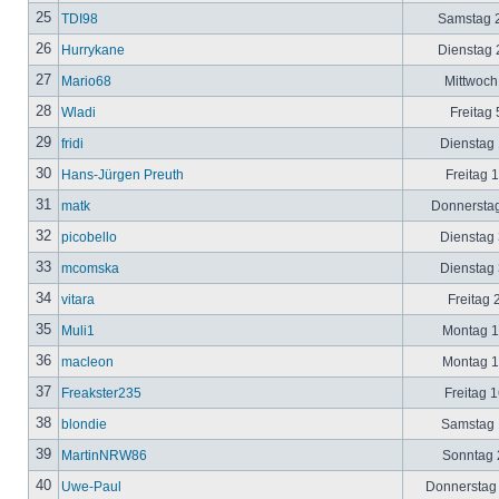
25
TDI98
Samstag 2
26
Hurrykane
Dienstag 2
27
Mario68
Mittwoch
28
Wladi
Freitag 
29
fridi
Dienstag 
30
Hans-Jürgen Preuth
Freitag 
31
matk
Donnerstag
32
picobello
Dienstag 
33
mcomska
Dienstag 
34
vitara
Freitag 
35
Muli1
Montag 12
36
macleon
Montag 12
37
Freakster235
Freitag 1
38
blondie
Samstag 1
39
MartinNRW86
Sonntag 2
40
Uwe-Paul
Donnerstag 