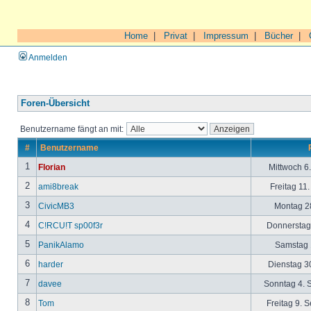
Home
|
Privat
|
Impressum
|
Bücher
|
Anmelden
Foren-Übersicht
Benutzername fängt an mit:
#
Benutzername
1
Florian
Mittwoch 6
2
ami8break
Freitag 11
3
CivicMB3
Montag 28
4
C!RCU!T sp00f3r
Donnerstag 
5
PanikAlamo
Samstag 1
6
harder
Dienstag 30
7
davee
Sonntag 4. 
8
Tom
Freitag 9. 