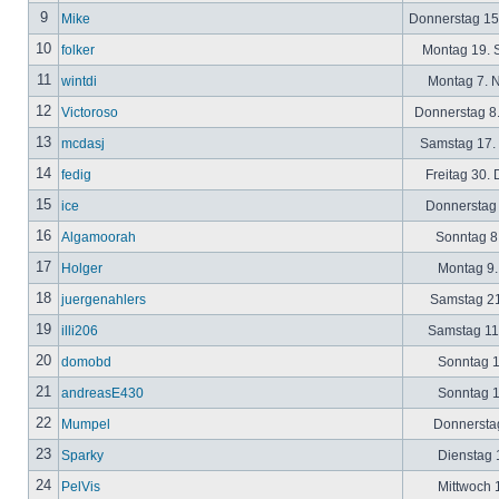
9
Mike
Donnerstag 15
10
folker
Montag 19. 
11
wintdi
Montag 7. 
12
Victoroso
Donnerstag 8
13
mcdasj
Samstag 17.
14
fedig
Freitag 30.
15
ice
Donnerstag 
16
Algamoorah
Sonntag 8.
17
Holger
Montag 9.
18
juergenahlers
Samstag 21
19
illi206
Samstag 11.
20
domobd
Sonntag 1
21
andreasE430
Sonntag 1
22
Mumpel
Donnerstag
23
Sparky
Dienstag 1
24
PelVis
Mittwoch 1