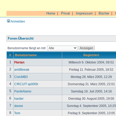
Home
|
Privat
|
Impressum
|
Bücher
|
Anmelden
Foren-Übersicht
Benutzername fängt an mit:
#
Benutzername
Registriert
1
Florian
Mittwoch 6. Oktober 2004, 09:52
2
ami8break
Freitag 11. Februar 2005, 18:52
3
CivicMB3
Montag 28. März 2005, 12:29
4
C!RCU!T sp00f3r
Donnerstag 31. März 2005, 22:01
5
PanikAlamo
Samstag 16. Juli 2005, 14:16
6
harder
Dienstag 30. August 2005, 19:00
7
davee
Sonntag 4. September 2005, 10:2
8
Tom
Freitag 9. September 2005, 13:05