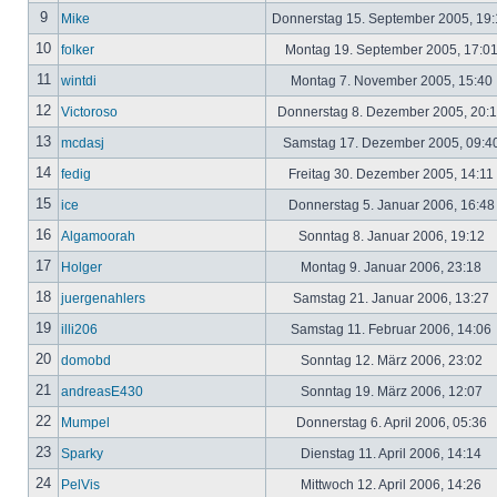
9
Mike
Donnerstag 15. September 2005, 19
10
folker
Montag 19. September 2005, 17:0
11
wintdi
Montag 7. November 2005, 15:40
12
Victoroso
Donnerstag 8. Dezember 2005, 20:
13
mcdasj
Samstag 17. Dezember 2005, 09:4
14
fedig
Freitag 30. Dezember 2005, 14:11
15
ice
Donnerstag 5. Januar 2006, 16:4
16
Algamoorah
Sonntag 8. Januar 2006, 19:12
17
Holger
Montag 9. Januar 2006, 23:18
18
juergenahlers
Samstag 21. Januar 2006, 13:27
19
illi206
Samstag 11. Februar 2006, 14:06
20
domobd
Sonntag 12. März 2006, 23:02
21
andreasE430
Sonntag 19. März 2006, 12:07
22
Mumpel
Donnerstag 6. April 2006, 05:36
23
Sparky
Dienstag 11. April 2006, 14:14
24
PelVis
Mittwoch 12. April 2006, 14:26