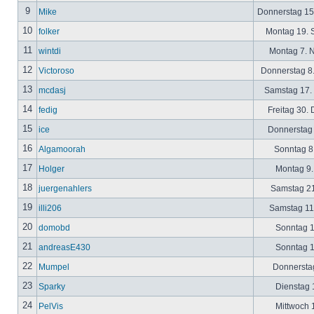
9
Mike
Donnerstag 15
10
folker
Montag 19. 
11
wintdi
Montag 7. 
12
Victoroso
Donnerstag 8
13
mcdasj
Samstag 17.
14
fedig
Freitag 30.
15
ice
Donnerstag 
16
Algamoorah
Sonntag 8.
17
Holger
Montag 9.
18
juergenahlers
Samstag 21
19
illi206
Samstag 11.
20
domobd
Sonntag 1
21
andreasE430
Sonntag 1
22
Mumpel
Donnerstag
23
Sparky
Dienstag 1
24
PelVis
Mittwoch 1