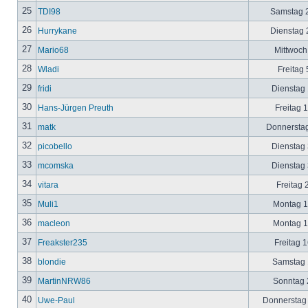
25
TDI98
Samstag 2
26
Hurrykane
Dienstag 2
27
Mario68
Mittwoch
28
Wladi
Freitag 
29
fridi
Dienstag 
30
Hans-Jürgen Preuth
Freitag 
31
matk
Donnerstag
32
picobello
Dienstag 
33
mcomska
Dienstag 
34
vitara
Freitag 
35
Muli1
Montag 12
36
macleon
Montag 12
37
Freakster235
Freitag 1
38
blondie
Samstag 1
39
MartinNRW86
Sonntag 2
40
Uwe-Paul
Donnerstag 