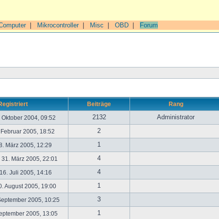
Computer
|
Mikrocontroller
|
Misc
|
OBD
|
Forum
Registriert
Beiträge
Rang
2132
Administrator
. Oktober 2004, 09:52
2
. Februar 2005, 18:52
1
. März 2005, 12:29
4
31. März 2005, 22:01
4
6. Juli 2005, 14:16
1
. August 2005, 19:00
3
September 2005, 10:25
1
September 2005, 13:05